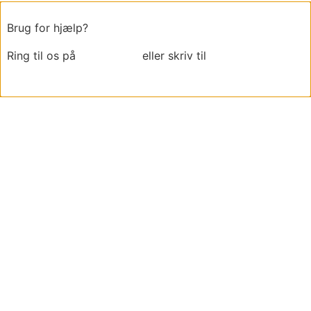
Brug for hjælp?
Ring til os på
6018 6793
eller skriv til
thomas@tk-
maskiner.dk