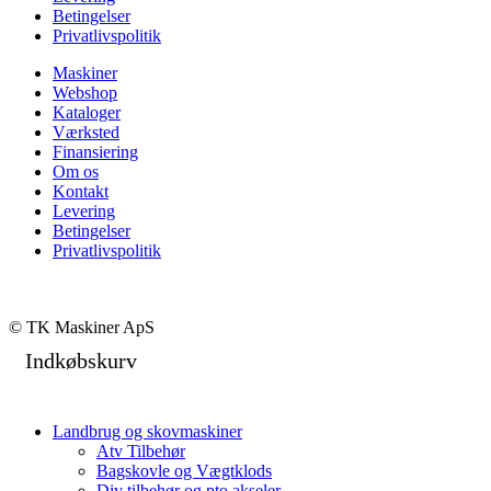
Betingelser
Privatlivspolitik
Maskiner
Webshop
Kataloger
Værksted
Finansiering
Om os
Kontakt
Levering
Betingelser
Privatlivspolitik
© TK Maskiner ApS
Indkøbskurv
Landbrug og skovmaskiner
Atv Tilbehør
Bagskovle og Vægtklods
Div tilbehør og pto akseler