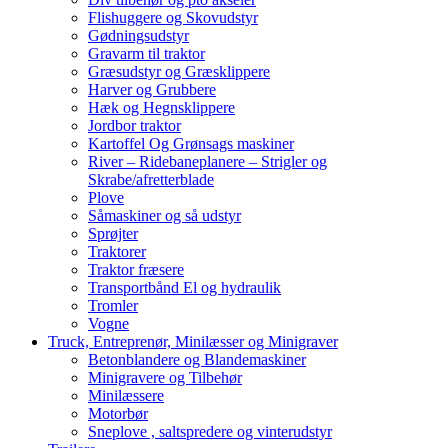
Flishuggere og Skovudstyr
Gødningsudstyr
Gravarm til traktor
Græsudstyr og Græsklippere
Harver og Grubbere
Hæk og Hegnsklippere
Jordbor traktor
Kartoffel Og Grønsags maskiner
River – Ridebaneplanere – Strigler og
Skrabe/afretterblade
Plove
Såmaskiner og så udstyr
Sprøjter
Traktorer
Traktor fræsere
Transportbånd El og hydraulik
Tromler
Vogne
Truck, Entreprenør, Minilæsser og Minigraver
Betonblandere og Blandemaskiner
Minigravere og Tilbehør
Minilæssere
Motorbør
Sneplove , saltspredere og vinterudstyr