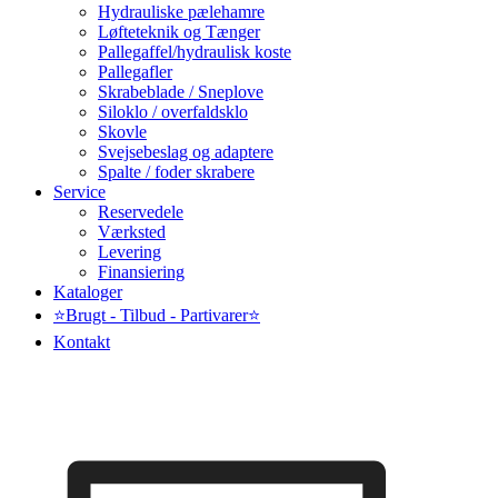
Hydrauliske pælehamre
Løfteteknik og Tænger
Pallegaffel/hydraulisk koste
Pallegafler
Skrabeblade / Sneplove
Siloklo / overfaldsklo
Skovle
Svejsebeslag og adaptere
Spalte / foder skrabere
Service
Reservedele
Værksted
Levering
Finansiering
Kataloger
⭐Brugt - Tilbud - Partivarer⭐
Kontakt