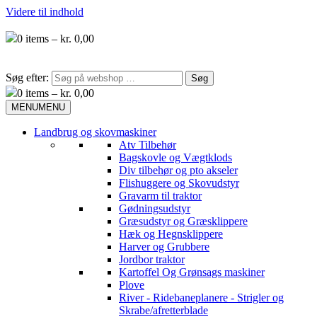
Videre til indhold
0
items –
kr.
0,00
Søg efter:
0
items –
kr.
0,00
MENU
MENU
Landbrug og skovmaskiner
Atv Tilbehør
Bagskovle og Vægtklods
Div tilbehør og pto akseler
Flishuggere og Skovudstyr
Gravarm til traktor
Gødningsudstyr
Græsudstyr og Græsklippere
Hæk og Hegnsklippere
Harver og Grubbere
Jordbor traktor
Kartoffel Og Grønsags maskiner
Plove
River - Ridebaneplanere - Strigler og
Skrabe/afretterblade