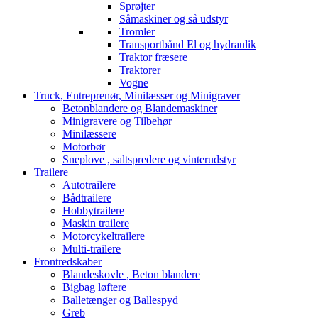
Sprøjter
Såmaskiner og så udstyr
Tromler
Transportbånd El og hydraulik
Traktor fræsere
Traktorer
Vogne
Truck, Entreprenør, Minilæsser og Minigraver
Betonblandere og Blandemaskiner
Minigravere og Tilbehør
Minilæssere
Motorbør
Sneplove , saltspredere og vinterudstyr
Trailere
Autotrailere
Bådtrailere
Hobbytrailere
Maskin trailere
Motorcykeltrailere
Multi-trailere
Frontredskaber
Blandeskovle , Beton blandere
Bigbag løftere
Balletænger og Ballespyd
Greb