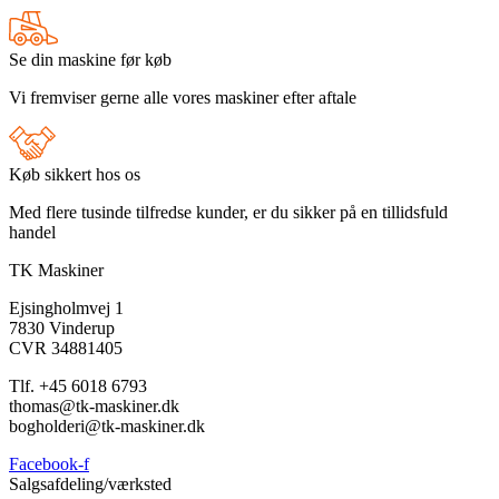
Se din maskine før køb
Vi fremviser gerne alle vores maskiner efter aftale
Køb sikkert hos os
Med flere tusinde tilfredse kunder, er du sikker på en tillidsfuld
handel
TK Maskiner
Ejsingholmvej 1
7830 Vinderup
CVR 34881405
​Tlf. +45 6018 6793
thomas@tk-maskiner.dk
bogholderi@tk-maskiner.dk
Facebook-f
Salgsafdeling/værksted