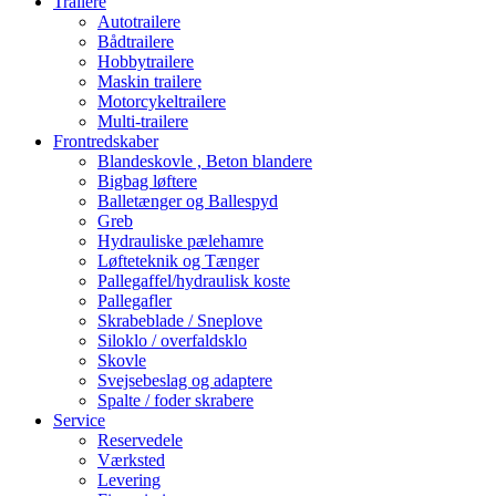
Trailere
Autotrailere
Bådtrailere
Hobbytrailere
Maskin trailere
Motorcykeltrailere
Multi-trailere
Frontredskaber
Blandeskovle , Beton blandere
Bigbag løftere
Balletænger og Ballespyd
Greb
Hydrauliske pælehamre
Løfteteknik og Tænger
Pallegaffel/hydraulisk koste
Pallegafler
Skrabeblade / Sneplove
Siloklo / overfaldsklo
Skovle
Svejsebeslag og adaptere
Spalte / foder skrabere
Service
Reservedele
Værksted
Levering