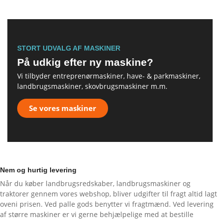
STORT UDVALG AF MASKINER
På udkig efter ny maskine?
Vi tilbyder entreprenørmaskiner, have- & parkmaskiner,
landbrugsmaskiner, skovbrugsmaskiner m.m.
Se vores maskiner
Nem og hurtig levering
Når du køber landbrugsredskaber, landbrugsmaskiner og
traktorer gennem vores webshop, bliver udgifter til fragt altid lagt
oveni prisen. Ved palle gods benytter vi fragtmænd. Ved levering
af større maskiner er vi gerne behjælpelige med at bestille