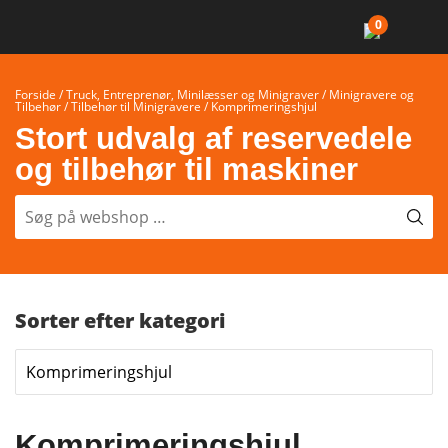
0
Forside
/
Truck, Entreprenør, Minilæsser og Minigraver
/
Minigravere og
Tilbehør
/
Tilbehør til Minigravere
/ Komprimeringshjul
Stort udvalg af reservedele
og tilbehør til maskiner
Sorter efter kategori
Komprimeringshjul