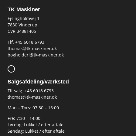
TK Maskiner
Ejsingholmvej 1
7830 Vinderup
CVR 34881405
​Tlf. +45 6018 6793
thomas@tk-maskiner.dk
bogholderi@tk-maskiner.dk
Salgsafdeling/værksted
Tlf salg. +45 6018 6793
thomas@tk-maskiner.dk
Man – Tors: 07:30 – 16:00
Fre: 7:30 – 14:00
Lørdag: Lukket / efter aftale
Søndag: Lukket / efter aftale