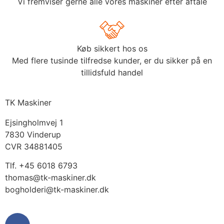
Vi fremviser gerne alle vores maskiner efter aftale
Køb sikkert hos os
Med flere tusinde tilfredse kunder, er du sikker på en
tillidsfuld handel
TK Maskiner
Ejsingholmvej 1
7830 Vinderup
CVR 34881405
​Tlf. +45 6018 6793
thomas@tk-maskiner.dk
bogholderi@tk-maskiner.dk