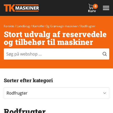
0
Forside
/
Landbrug
/
Kartoffel Og Grønsags maskiner
/ Rodfrugter
Stort udvalg af reservedele
og tilbehør til maskiner
Sorter efter kategori
Rodfrugter