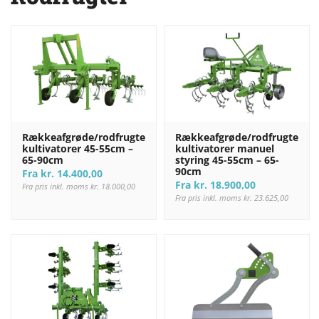
Rækkeafgrøde/rodfrugte
Rækkeafgrøde/rodfrugte
kultivatorer 45-55cm –
kultivatorer manuel
65-90cm
styring 45-55cm – 65-
90cm
Fra
kr.
14.400,00
Fra
kr.
18.900,00
Fra pris inkl. moms
kr.
18.000,00
Fra pris inkl. moms
kr.
23.625,00