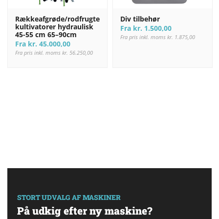
Rækkeafgrøde/rodfrugte
Div tilbehør
kultivatorer hydraulisk
Fra
kr.
1.500,00
45-55 cm 65–90cm
Fra pris inkl. moms
kr.
1.875,00
Fra
kr.
45.000,00
Fra pris inkl. moms
kr.
56.250,00
STORT UDVALG AF MASKINER
På udkig efter ny maskine?