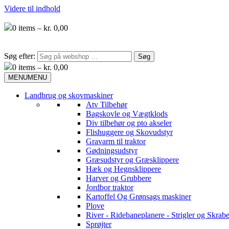
Videre til indhold
0
items –
kr.
0,00
Søg efter:
0
items –
kr.
0,00
MENU
MENU
Landbrug og skovmaskiner
Atv Tilbehør
Bagskovle og Vægtklods
Div tilbehør og pto akseler
Flishuggere og Skovudstyr
Gravarm til traktor
Gødningsudstyr
Græsudstyr og Græsklippere
Hæk og Hegnsklippere
Harver og Grubbere
Jordbor traktor
Kartoffel Og Grønsags maskiner
Plove
River - Ridebaneplanere - Strigler og Skrabe
Sprøjter