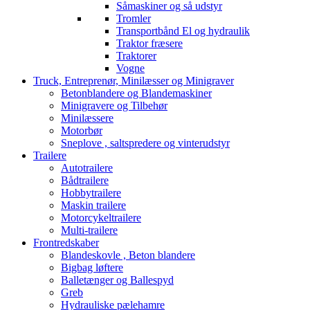
Såmaskiner og så udstyr
Tromler
Transportbånd El og hydraulik
Traktor fræsere
Traktorer
Vogne
Truck, Entreprenør, Minilæsser og Minigraver
Betonblandere og Blandemaskiner
Minigravere og Tilbehør
Minilæssere
Motorbør
Sneplove , saltspredere og vinterudstyr
Trailere
Autotrailere
Bådtrailere
Hobbytrailere
Maskin trailere
Motorcykeltrailere
Multi-trailere
Frontredskaber
Blandeskovle , Beton blandere
Bigbag løftere
Balletænger og Ballespyd
Greb
Hydrauliske pælehamre