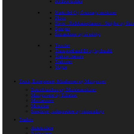
Jordbor traktor
Kartoffel Og Grønsags maskiner
Plove
River - Ridebaneplanere - Strigler og Skra
Sprøjter
Såmaskiner og så udstyr
Tromler
Transportbånd El og hydraulik
Traktor fræsere
Traktorer
Vogne
Truck, Entreprenør, Minilæsser og Minigraver
Betonblandere og Blandemaskiner
Minigravere og Tilbehør
Minilæssere
Motorbør
Sneplove , saltspredere og vinterudstyr
Trailere
Autotrailere
Bådtrailere