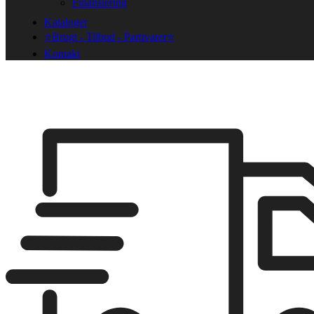
Finansiering
Kataloger
⭐Brugt - Tilbud - Partivarer⭐
Kontakt