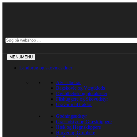
Videre
til
indhold
Søg
efter:
MENU
MENU
Landbrug og skovmaskiner
Atv Tilbehør
Bagskovle og Vægtklods
Div tilbehør og pto akseler
Flishuggere og Skovudstyr
Gravarm til traktor
Gødningsudstyr
Græsudstyr og Græsklippere
Hæk og Hegnsklippere
Harver og Grubbere