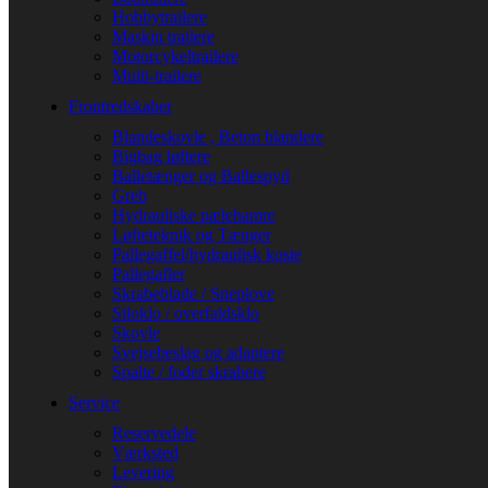
Hobbytrailere
Maskin trailere
Motorcykeltrailere
Multi-trailere
Frontredskaber
Blandeskovle , Beton blandere
Bigbag løftere
Balletænger og Ballespyd
Greb
Hydrauliske pælehamre
Løfteteknik og Tænger
Pallegaffel/hydraulisk koste
Pallegafler
Skrabeblade / Sneplove
Siloklo / overfaldsklo
Skovle
Svejsebeslag og adaptere
Spalte / foder skrabere
Service
Reservedele
Værksted
Levering