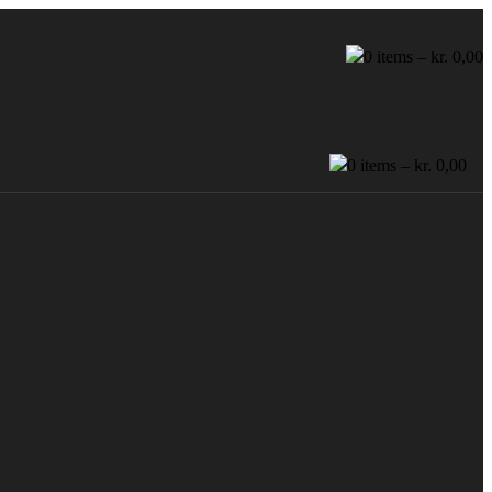
0
items –
kr.
0,00
0
items –
kr.
0,00