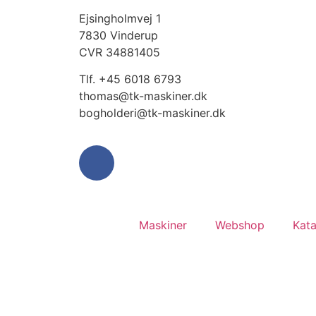
Ejsingholmvej 1
7830 Vinderup
CVR 34881405
​Tlf. +45 6018 6793
thomas@tk-maskiner.dk
bogholderi@tk-maskiner.dk
Maskiner
Webshop
Kata