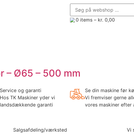
0
items –
kr.
0,00
enør, Minilæsser og Minigraver
Trailere
Frontredsk
bor – Ø65 – 500 mm
Service og garanti
Se din maskine før k
Hos TK Maskiner yder vi
Vi fremviser gerne all
landsdækkende garanti
vores maskiner efter 
Salgsafdeling/værksted
Vi