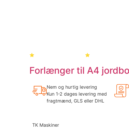
Landbrug og skovmaskiner
Truck, Entrepr
⭐Brugt - Tilbud - Partivarer⭐
Kontakt
Forlænger til A4 jord
Nem og hurtig levering
Kun 1-2 dages levering med
fragtmænd, GLS eller DHL
TK Maskiner