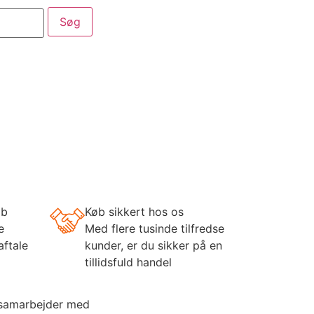
aber
Service
Kataloger
øb
Køb sikkert hos os
e
Med flere tusinde tilfredse
aftale
kunder, er du sikker på en
tillidsfuld handel
 samarbejder med