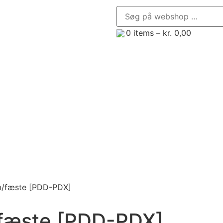
0
items –
kr.
0,00
enør, Minilæsser og Minigraver
Trailere
Frontredsk
m/fæste [PDD-PDX]
fæste [PDD-PDX]