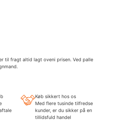
il fragt altid lagt oveni prisen. Ved palle
ognmand.
øb
Køb sikkert hos os
e
Med flere tusinde tilfredse
aftale
kunder, er du sikker på en
tillidsfuld handel