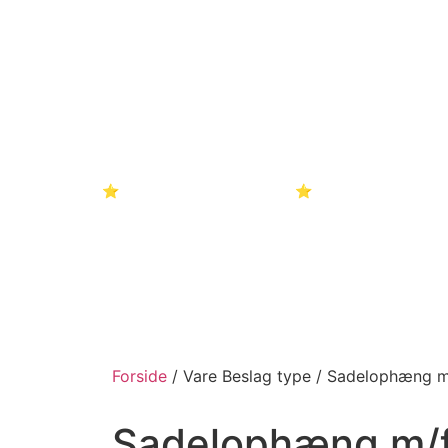
Landbrug og skovmaskiner
Truck, Entrepr
⭐Brugt - Tilbud - Partivarer⭐
Kontakt
Forside
/ Vare Beslag type / Sadelophæng 
Sadelophæng m/