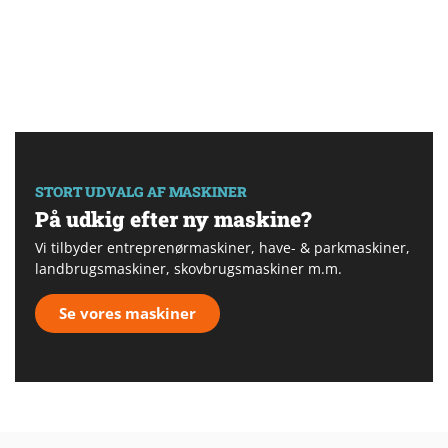
STORT UDVALG AF MASKINER
På udkig efter ny maskine?
Vi tilbyder entreprenørmaskiner, have- & parkmaskiner,
landbrugsmaskiner, skovbrugsmaskiner m.m.
Se vores maskiner