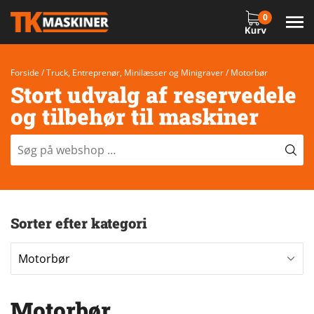
0
Forside
/
Truck, Entreprenør, Minilæsser og Minigraver
/ Motorbør
Stort udvalg af reservedele
og tilbehør til maskiner
Sorter efter kategori
Motorbør