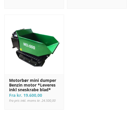
Motorbør mini dumper
Benzin motor *Leveres
inkl sneskrabe blad*
Fra
kr.
19.600,00
Fra pris inkl. moms
kr.
24.500,00