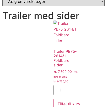
Trailer med sider
Trailer PB75-
2614/1
Foldbare
sider
kr.
7.800,00
Pris
inkl. moms
kr.
9.750,00
Tilføj til kurv