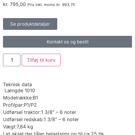
kr.
795,00
Pris inkl. moms
kr.
993,75
Se produktdetaljer
Kontakt os og bestil
Tilføj til kurv
Teknisk data
Længde 1010
Modelrække:
B1
Profilpar:
P1/P2
Udførsel traktor:
1 3/8″ – 6 noter
Udførsel redskab:
1 3/8″ – 6 noter
Vægt:
7,84 kg
Let aksel der tåler belastning op til ca 25 hk