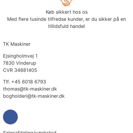
Køb sikkert hos os
Med flere tusinde tilfredse kunder, er du sikker på en
tillidsfuld handel
TK Maskiner
Ejsingholmvej 1
7830 Vinderup
CVR 34881405
​Tlf. +45 6018 6793
thomas@tk-maskiner.dk
bogholderi@tk-maskiner.dk
Salgsafdeling/værksted