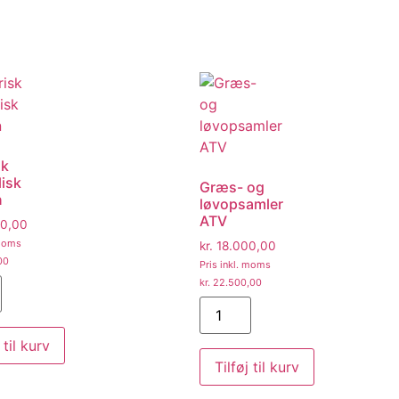
sk
isk
Græs- og
n
løvopsamler
ATV
0,00
 moms
kr.
18.000,00
00
Pris inkl. moms
kr.
22.500,00
 til kurv
Tilføj til kurv