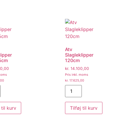
Atv
lipper
Slagleklipper
5cm
120cm
0,00
kr.
14.100,00
 moms
Pris inkl. moms
,00
kr.
17.625,00
 til kurv
Tilføj til kurv