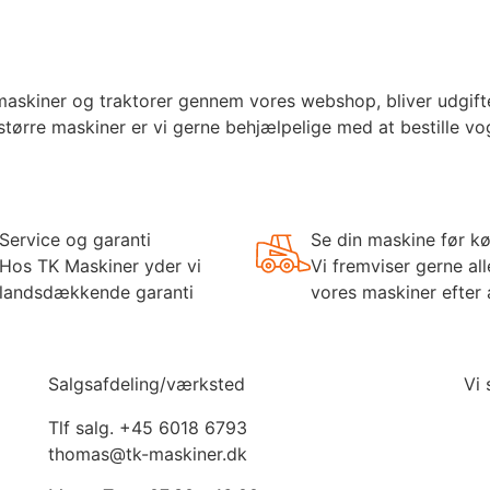
kiner og traktorer gennem vores webshop, bliver udgifter t
større maskiner er vi gerne behjælpelige med at bestille v
Service og garanti
Se din maskine før k
Hos TK Maskiner yder vi
Vi fremviser gerne all
landsdækkende garanti
vores maskiner efter 
Salgsafdeling/værksted
Vi
Tlf salg. +45 6018 6793
thomas@tk-maskiner.dk