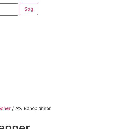
aber
Service
Kataloger
behør
/ Atv Baneplanner
anner