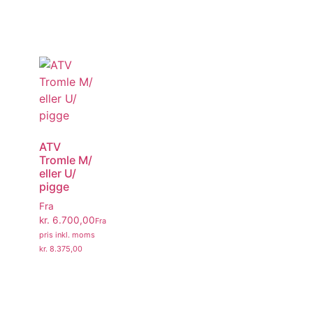
ATV
Tromle M/
eller U/
pigge
Fra
kr.
6.700,00
Fra
pris inkl. moms
kr.
8.375,00