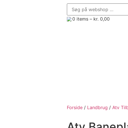
0
items –
kr.
0,00
enør, Minilæsser og Minigraver
Trailere
Frontredsk
Forside
/
Landbrug
/
Atv Til
Atv Banepl