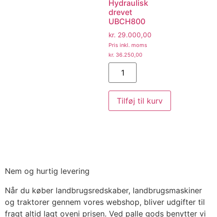
Hydraulisk
drevet
UBCH800
kr.
29.000,00
Pris inkl. moms
kr.
36.250,00
Tilføj til kurv
Nem og hurtig levering
Når du køber landbrugsredskaber, landbrugsmaskiner
og traktorer gennem vores webshop, bliver udgifter til
fragt altid lagt oveni prisen. Ved palle gods benytter vi