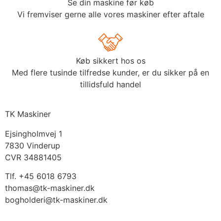
Se din maskine før køb
Vi fremviser gerne alle vores maskiner efter aftale
Køb sikkert hos os
Med flere tusinde tilfredse kunder, er du sikker på en
tillidsfuld handel
TK Maskiner
Ejsingholmvej 1
7830 Vinderup
CVR 34881405
​Tlf. +45 6018 6793
thomas@tk-maskiner.dk
bogholderi@tk-maskiner.dk