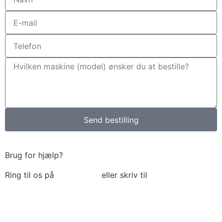
Send bestilling
Brug for hjælp?
Ring til os på
6018 6793
eller skriv til
thomas@tk-
maskiner.dk