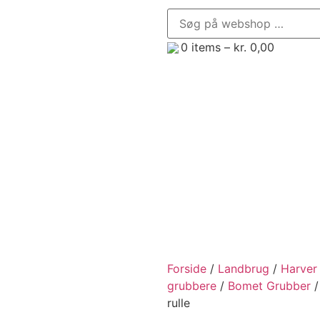
0
items –
kr.
0,00
enør, Minilæsser og Minigraver
Trailere
Frontredsk
Forside
/
Landbrug
/
Harver
grubbere
/
Bomet Grubber
/
rulle