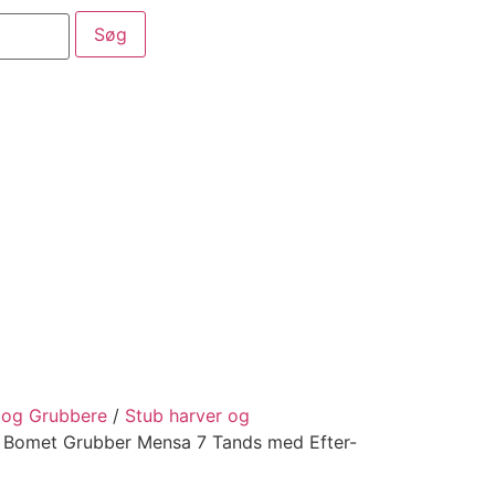
aber
Service
Kataloger
 og Grubbere
/
Stub harver og
 Bomet Grubber Mensa 7 Tands med Efter-