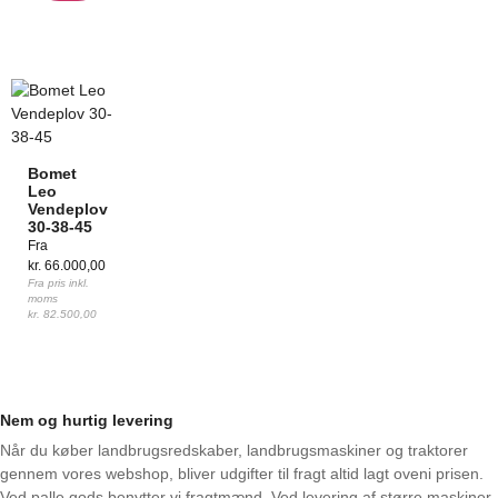
Bomet
Leo
Vendeplov
30-38-45
Fra
kr.
66.000,00
Fra pris inkl.
moms
kr.
82.500,00
Nem og hurtig levering
Når du køber landbrugsredskaber, landbrugsmaskiner og traktorer
gennem vores webshop, bliver udgifter til fragt altid lagt oveni prisen.
Ved palle gods benytter vi fragtmænd. Ved levering af større maskiner