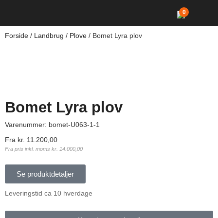
0
Forside
/
Landbrug
/
Plove
/ Bomet Lyra plov
Bomet Lyra plov
Varenummer:
bomet-U063-1-1
Fra
kr.
11.200,00
Fra pris inkl. moms
kr.
14.000,00
Se produktdetaljer
Leveringstid ca 10 hverdage