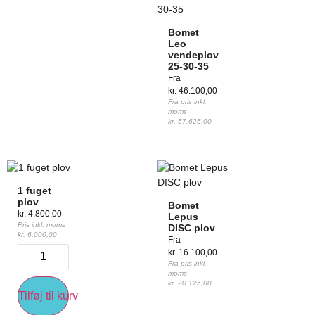
Bomet
Leo
vendeplov
25-30-35
Fra
kr.
46.100,00
Fra pris inkl.
moms
kr.
57.625,00
1 fuget
plov
Bomet
kr.
4.800,00
Lepus
Pris inkl. moms
DISC plov
kr.
6.000,00
Fra
kr.
16.100,00
Fra pris inkl.
moms
kr.
20.125,00
Tilføj til kurv