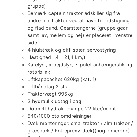
gruppe)
Bemærk captain traktor adskiller sig fra
andre minitraktor ved at have fri indstigning
og flad bund. Gearstængerne (gruppe gear
samt lav, mellem og høj) er placeret i venstre
side.
4 hjulstræk og diff-spær, servostyring
Hastighed 1,4 – 21,4 km/t
Kørelys , arbejdslys, 7-polet anhængerstik og
rotorblink
Liftkapacacitet 620kg (kat. 1)
Lifthåndtag 2 stk.
Traktorvægt 995kg
2 hydraulik udtag i bag
Dobbelt hydralik pumpe 22 liter/minut
540/1000 pto omdrejninger
Dæk monteringer: smal traktor / alm traktor /
græsdæk / Entreprenørdæk)(nogle merpris)