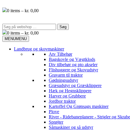
Videre
til
0
items –
kr.
0,00
indhold
Søg
efter:
0
items –
kr.
0,00
MENU
MENU
Landbrug og skovmaskiner
Atv Tilbehør
Bagskovle og Vægtklods
Div tilbehør og pto akseler
Flishuggere og Skovudstyr
Gravarm til traktor
Gødningsudstyr
Græsudstyr og Græsklippere
Hæk og Hegnsklippere
Harver og Grubbere
Jordbor traktor
Kartoffel Og Grønsags maskiner
Plove
River - Ridebaneplanere - Strigler og Skrabe
Sprøjter
Såmaskiner og så udstyr