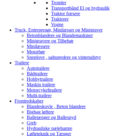
Tromler
Transportbånd El og hydraulik
Traktor fræsere
Traktorer
Vogne
Truck, Entreprenør, Minilæsser og Minigraver
Betonblandere og Blandemaskiner
Minigravere og Tilbehør
Minilæssere
Motorbør
Sneplove , saltspredere og vinterudstyr
Trailere
Autotrailere
Bådtrailere
Hobbytrailere
Maskin trailere
Motorcykeltrailere
Multi-trailere
Frontredskaber
Blandeskovle , Beton blandere
Bigbag løftere
Balletænger og Ballespyd
Greb
Hydrauliske pælehamre
Løfteteknik og Tænger