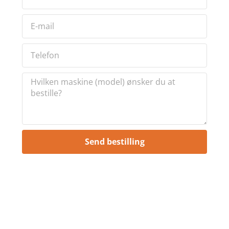
Send bestilling
Brug for hjælp?
Ring til os på
6018 6793