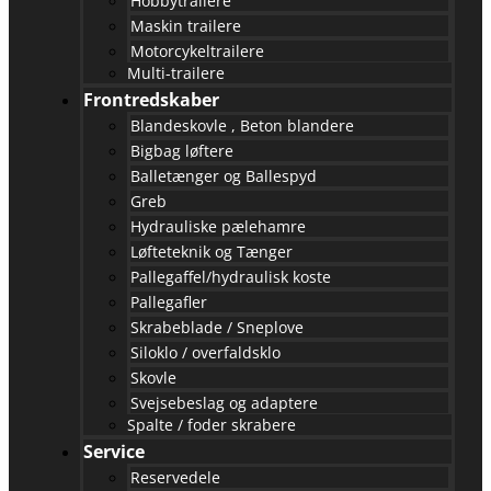
Hobbytrailere
Maskin trailere
Motorcykeltrailere
Multi-trailere
Frontredskaber
Blandeskovle , Beton blandere
Bigbag løftere
Balletænger og Ballespyd
Greb
Hydrauliske pælehamre
Løfteteknik og Tænger
Pallegaffel/hydraulisk koste
Pallegafler
Skrabeblade / Sneplove
Siloklo / overfaldsklo
Skovle
Svejsebeslag og adaptere
Spalte / foder skrabere
Service
Reservedele