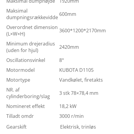
Maksimal dumphøjde
1920mm
Maksimal
600mm
dumpningsrækkevidde
Overordnet dimension
3600*1200*2170mm
(L×W×H)
Minimum drejeradius
2420mm
(uden for hjul)
Oscillationsvinkel
8°
Motormodel
KUBOTA D1105
Motortype
Vandkølet, firetakts
NR. af
3 stk 78×78,4 mm
cylinderboring/slag
Nomineret effekt
18,2 kW
Tilladt omdr
3000 r/min
Gearskift
Elektrisk, trinløs