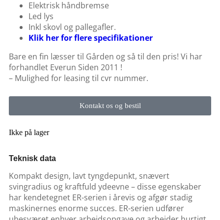
Elektrisk håndbremse
Led lys
Inkl skovl og pallegafler.
Klik her for flere specifikationer
Bare en fin læsser til Gården og så til den pris! Vi har
forhandlet Everun Siden 2011 !
– Mulighed for leasing til cvr nummer.
Kontakt os og bestil
Ikke på lager
Teknisk data
Kompakt design, lavt tyngdepunkt, snævert
svingradius og kraftfuld ydeevne – disse egenskaber
har kendetegnet ER-serien i årevis og afgør stadig
maskinernes enorme succes. ER-serien udfører
ubesværet enhver arbejdsopgave og arbejder hurtigt,