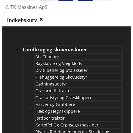
© TK Maskiner ApS
Indkøbskurv
Landbrug og skovmaskiner
Atv Tilbehør
Bagskovle og Vægtklods
Div tilbehør og pto akseler
Flishuggere og Skovudstyr
Gødningsudstyr
Gravarm til traktor
Græsudstyr og Græsklippere
Harver og Grubbere
Hæk og Hegnsklippere
Jordbor traktor
Kartoffel Og Grønsags maskiner
River – Ridebaneplanere – Strigler og