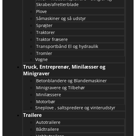
Skrabe/afretterblade
Plove
Såmaskiner og så udstyr
Sprøjter
Traktorer
Traktor fræsere
Transportbånd El og hydraulik
Tromler
Vogne
Truck, Entreprenør, Minilæsser og
Minigraver
Betonblandere og Blandemaskiner
Minigravere og Tilbehør
Minilæssere
Motorbør
Sneplove , saltspredere og vinterudstyr
Trailere
Autotrailere
Bådtrailere