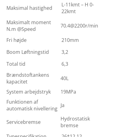
L-11kmt – H 0-
Maksimal hastighed
22kmt
Maksimalt moment
70.4@2200r/min
N.m @Speed
Fri højde
210mm
Boom Løftningstid
3,2
Total tid
6,3
Brændstoftankens
40L
kapacitet
System arbejdstryk
19MPa
Funktionen af
Ja
automatisk nivellering
Hydrostatisk
Servicebremse
bremse
Typespecifikation
26*12.12