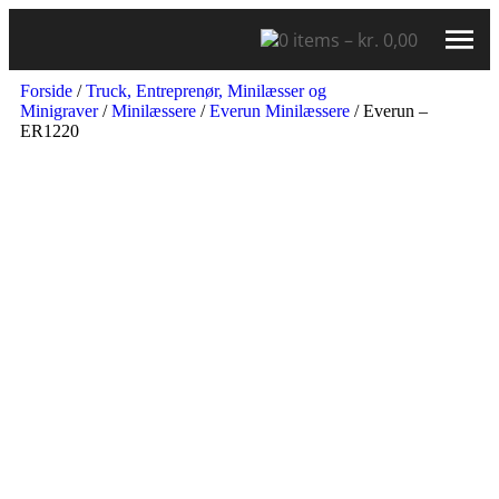
0
items –
kr.
0,00
Forside
/
Truck, Entreprenør, Minilæsser og
Minigraver
/
Minilæssere
/
Everun Minilæssere
/ Everun –
ER1220