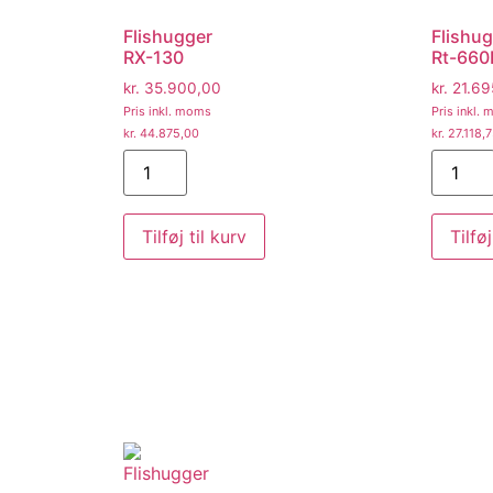
Flishugger
Flishu
RX-130
Rt-660
kr.
35.900,00
kr.
21.69
Pris inkl. moms
Pris inkl.
kr.
44.875,00
kr.
27.118,
Tilføj til kurv
Tilføj