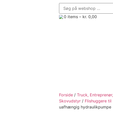
0
items –
kr.
0,00
enør, Minilæsser og Minigraver
Trailere
Frontredsk
Forside
/
Truck, Entreprenør
Skovudstyr
/
Flishuggere til
uafhængig hydraulikpumpe