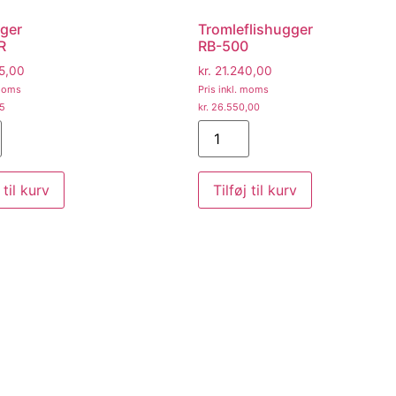
gger
Tromleflishugger
R
RB-500
5,00
kr.
21.240,00
 moms
Pris inkl. moms
75
kr.
26.550,00
 til kurv
Tilføj til kurv