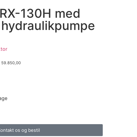
r RX-130H med
 hydraulikpumpe
ktor
59.850,00
dage
ontakt os og bestil