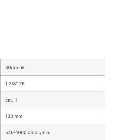
40/55 hk
1 3/8″ Z6
cat. II
130 mm
540-1000 omdr./min.