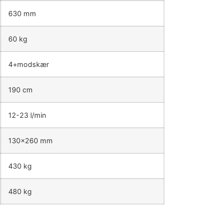
630 mm
60 kg
4+modskær
190 cm
12-23 l/min
130×260 mm
430 kg
480 kg