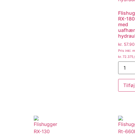
Flishu
RX-180
med
uafhæn
hydraul
kr.
57.90
Pris inkl.
kr.
72.375,
Tilføj