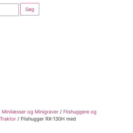
aber
Service
Kataloger
, Minilæsser og Minigraver
/
Flishuggere og
 Traktor
/ Flishugger RX-130H med