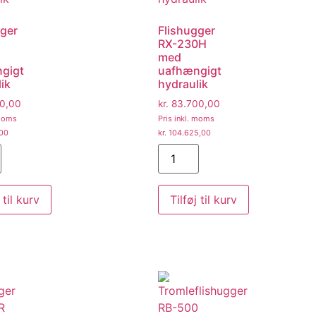
gger
Flishugger
RX-230H
med
gigt
uafhængigt
ik
hydraulik
0,00
kr.
83.700,00
 moms
Pris inkl. moms
00
kr.
104.625,00
 til kurv
Tilføj til kurv