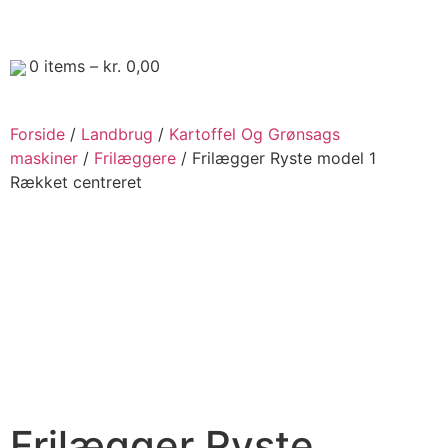
0
items –
kr.
0,00
Forside
/
Landbrug
/
Kartoffel Og Grønsags
maskiner
/
Frilæggere
/ Frilægger Ryste model 1
Rækket centreret
Frilægger Ryste