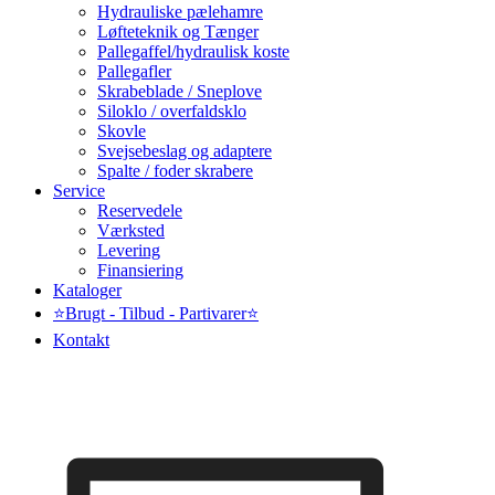
Hydrauliske pælehamre
Løfteteknik og Tænger
Pallegaffel/hydraulisk koste
Pallegafler
Skrabeblade / Sneplove
Siloklo / overfaldsklo
Skovle
Svejsebeslag og adaptere
Spalte / foder skrabere
Service
Reservedele
Værksted
Levering
Finansiering
Kataloger
⭐Brugt - Tilbud - Partivarer⭐
Kontakt