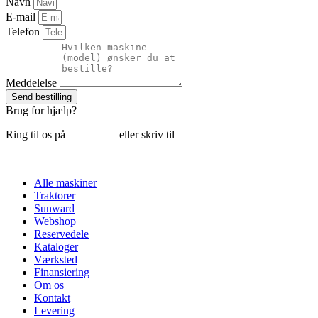
Navn
E-mail
Telefon
Meddelelse
Send bestilling
Brug for hjælp?
Ring til os på
6018 6793
eller skriv til
thomas@tk-maskiner.dk
Alle maskiner
Traktorer
Sunward
Webshop
Reservedele
Kataloger
Værksted
Finansiering
Om os
Kontakt
Levering