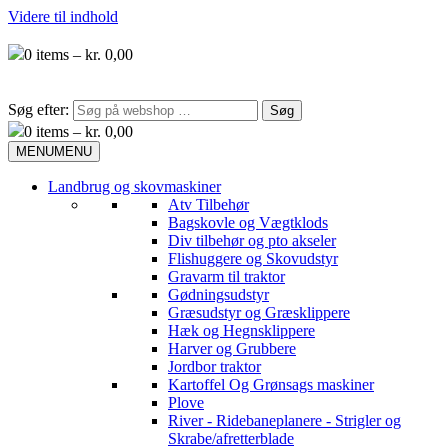
Videre til indhold
0
items –
kr.
0,00
Søg efter:
0
items –
kr.
0,00
MENU
MENU
Landbrug og skovmaskiner
Atv Tilbehør
Bagskovle og Vægtklods
Div tilbehør og pto akseler
Flishuggere og Skovudstyr
Gravarm til traktor
Gødningsudstyr
Græsudstyr og Græsklippere
Hæk og Hegnsklippere
Harver og Grubbere
Jordbor traktor
Kartoffel Og Grønsags maskiner
Plove
River - Ridebaneplanere - Strigler og
Skrabe/afretterblade