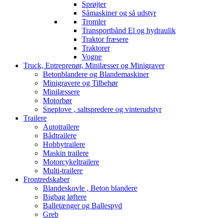
Sprøjter
Såmaskiner og så udstyr
Tromler
Transportbånd El og hydraulik
Traktor fræsere
Traktorer
Vogne
Truck, Entreprenør, Minilæsser og Minigraver
Betonblandere og Blandemaskiner
Minigravere og Tilbehør
Minilæssere
Motorbør
Sneplove , saltspredere og vinterudstyr
Trailere
Autotrailere
Bådtrailere
Hobbytrailere
Maskin trailere
Motorcykeltrailere
Multi-trailere
Frontredskaber
Blandeskovle , Beton blandere
Bigbag løftere
Balletænger og Ballespyd
Greb