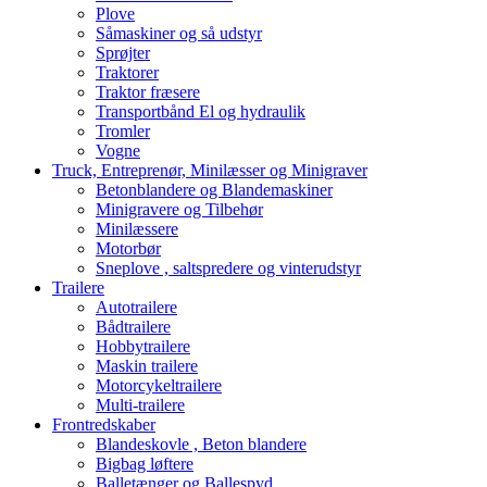
Plove
Såmaskiner og så udstyr
Sprøjter
Traktorer
Traktor fræsere
Transportbånd El og hydraulik
Tromler
Vogne
Truck, Entreprenør, Minilæsser og Minigraver
Betonblandere og Blandemaskiner
Minigravere og Tilbehør
Minilæssere
Motorbør
Sneplove , saltspredere og vinterudstyr
Trailere
Autotrailere
Bådtrailere
Hobbytrailere
Maskin trailere
Motorcykeltrailere
Multi-trailere
Frontredskaber
Blandeskovle , Beton blandere
Bigbag løftere
Balletænger og Ballespyd