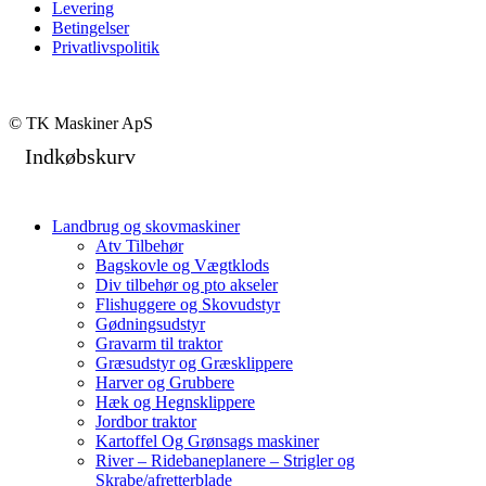
Levering
Betingelser
Privatlivspolitik
© TK Maskiner ApS
Indkøbskurv
Landbrug og skovmaskiner
Atv Tilbehør
Bagskovle og Vægtklods
Div tilbehør og pto akseler
Flishuggere og Skovudstyr
Gødningsudstyr
Gravarm til traktor
Græsudstyr og Græsklippere
Harver og Grubbere
Hæk og Hegnsklippere
Jordbor traktor
Kartoffel Og Grønsags maskiner
River – Ridebaneplanere – Strigler og
Skrabe/afretterblade