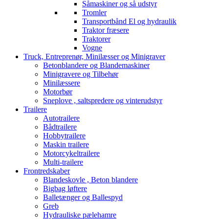
Såmaskiner og så udstyr
Tromler
Transportbånd El og hydraulik
Traktor fræsere
Traktorer
Vogne
Truck, Entreprenør, Minilæsser og Minigraver
Betonblandere og Blandemaskiner
Minigravere og Tilbehør
Minilæssere
Motorbør
Sneplove , saltspredere og vinterudstyr
Trailere
Autotrailere
Bådtrailere
Hobbytrailere
Maskin trailere
Motorcykeltrailere
Multi-trailere
Frontredskaber
Blandeskovle , Beton blandere
Bigbag løftere
Balletænger og Ballespyd
Greb
Hydrauliske pælehamre