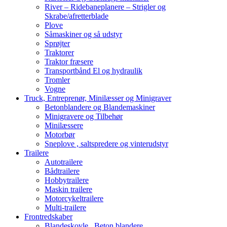
River – Ridebaneplanere – Strigler og
Skrabe/afretterblade
Plove
Såmaskiner og så udstyr
Sprøjter
Traktorer
Traktor fræsere
Transportbånd El og hydraulik
Tromler
Vogne
Truck, Entreprenør, Minilæsser og Minigraver
Betonblandere og Blandemaskiner
Minigravere og Tilbehør
Minilæssere
Motorbør
Sneplove , saltspredere og vinterudstyr
Trailere
Autotrailere
Bådtrailere
Hobbytrailere
Maskin trailere
Motorcykeltrailere
Multi-trailere
Frontredskaber
Blandeskovle , Beton blandere