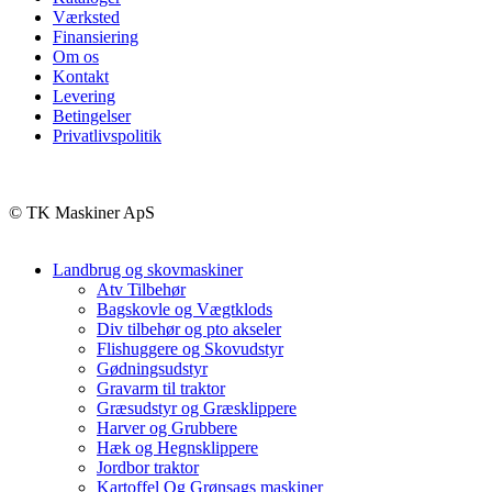
Værksted
Finansiering
Om os
Kontakt
Levering
Betingelser
Privatlivspolitik
© TK Maskiner ApS
Landbrug og skovmaskiner
Atv Tilbehør
Bagskovle og Vægtklods
Div tilbehør og pto akseler
Flishuggere og Skovudstyr
Gødningsudstyr
Gravarm til traktor
Græsudstyr og Græsklippere
Harver og Grubbere
Hæk og Hegnsklippere
Jordbor traktor
Kartoffel Og Grønsags maskiner