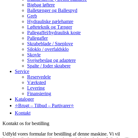
Bigbag løftere
Balletænger og Ballespyd
Greb
Hydrauliske pælehamre
Løfteteknik og Tænger
Pallegaffel/hydraulisk koste
Pallegafler
Skrabeblade / Sneplove
Siloklo / overfaldsklo
Skovle
Svejsebeslag og adaptere
Spalte / foder skrabere
Service
Reservedele
Værksted
Levering
Finansiering
Kataloger
⭐Brugt – Tilbud – Partivarer⭐
Kontakt
Kontakt os for bestilling
Udfyld vores formular for bestilling af denne maskine. Vi vil