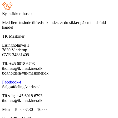
Køb sikkert hos os
Med flere tusinde tilfredse kunder, er du sikker på en tillidsfuld
handel
TK Maskiner
Ejsingholmvej 1
7830 Vinderup
CVR 34881405
​Tlf. +45 6018 6793
thomas@tk-maskiner.dk
bogholderi@tk-maskiner.dk
Facebook-f
Salgsafdeling/værksted
Tlf salg. +45 6018 6793
thomas@tk-maskiner.dk
Man – Tors: 07:30 – 16:00