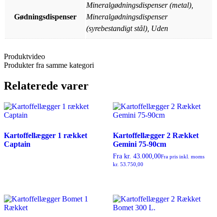
Mineralgødningsdispenser (metal),
Gødningsdispenser
Mineralgødningsdispenser
(syrebestandigt stål), Uden
Produktvideo
Produkter fra samme kategori
Relaterede varer
Kartoffellægger 1 rækket
Kartoffellægger 2 Rækket
Captain
Gemini 75-90cm
Fra
kr.
43.000,00
Fra pris inkl. moms
kr.
53.750,00
Dette
vare
har
flere
varianter.