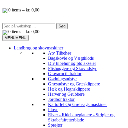
Videre
til
0
items –
kr.
0,00
indhold
Søg
efter:
0
items –
kr.
0,00
MENU
MENU
Landbrug og skovmaskiner
Atv Tilbehør
Bagskovle og Vægtklods
Div tilbehør og pto akseler
Flishuggere og Skovudstyr
Gravarm til traktor
Gødningsudstyr
Græsudstyr og Græsklippere
Hæk og Hegnsklippere
Harver og Grubbere
Jordbor traktor
Kartoffel Og Grønsags maskiner
Plove
River - Ridebaneplanere - Strigler og
Skrabe/afretterblade
Sprøjter