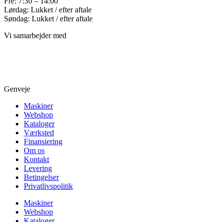
Fre: 7:30 – 14:00
Lørdag: Lukket / efter aftale
Søndag: Lukket / efter aftale
Vi samarbejder med
Genveje
Maskiner
Webshop
Kataloger
Værksted
Finansiering
Om os
Kontakt
Levering
Betingelser
Privatlivspolitik
Maskiner
Webshop
Kataloger