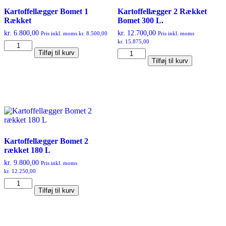
Mulighederne
kan
Kartoffellægger Bomet 1
Kartoffellægger 2 Rækket
vælges
Rækket
Bomet 300 L.
på
kr.
6.800,00
kr.
12.700,00
Pris inkl. moms
kr.
8.500,00
Pris inkl. moms
varesiden
kr.
15.875,00
Kartoffellægger
Kartoffellægger
Tilføj til kurv
Bomet
Tilføj til kurv
2
1
Rækket
Rækket
Bomet
antal
300
L.
antal
Kartoffellægger Bomet 2
rækket 180 L
kr.
9.800,00
Pris inkl. moms
kr.
12.250,00
Kartoffellægger
Tilføj til kurv
Bomet
2
rækket
180