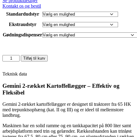
Se produktdetaljer
Kontakt os og bestil
Standardudstyr
Ekstraudstyr
Gødningsdispenser
Kartoffellægger
Tilføj til kurv
2
Rækket
Gemini
Teknisk data
67,5-
80cm
Gemini 2-rækket Kartoffellægger – Effektiv og
antal
Fleksibel
Gemini 2-rækket kartoffellægger er designet til traktorer fra 65 HK
med trepunktsophæng (kat. II og III) og er ideel til mellemstore
landbrug.
Maskinen har en solid ramme og en tankkapacitet på 800 liter samt
arbejdsplatform med trin og gelænder. Rækkeafstanden kan trinløst
justeres fra 67,5–80 cm eller 75–90 cm, og planteafstanden i rækken