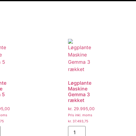
nte
Løgplante
e
Maskine
 5
Gemma 3
rækket
95,00
kr.
29.995,00
 moms
Pris inkl. moms
,75
kr.
37.493,75