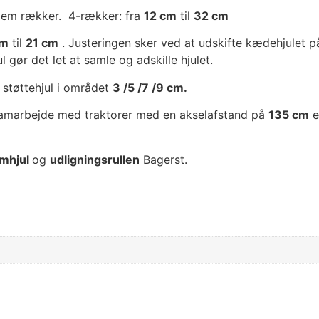
llem rækker. 4-rækker: fra
12 cm
til
32 cm
cm
til
21 cm
. Justeringen sker ved at udskifte kædehjulet på
 gør det let at samle og adskille hjulet.
d støttehjul i området
3 /5 /7 /9 cm.
samarbejde med traktorer med en akselafstand på
135 cm
e
emhjul
og
udligningsrullen
Bagerst.