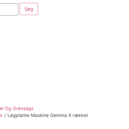
aber
Service
Kataloger
fel Og Grønsags
er
/ Løgplante Maskine Gemma 4 rækket