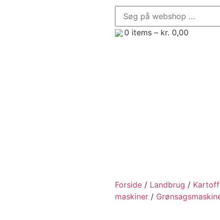
0
items –
kr.
0,00
enør, Minilæsser og Minigraver
Trailere
Frontredsk
Forside
/
Landbrug
/
Kartof
maskiner
/
Grønsagsmaskin