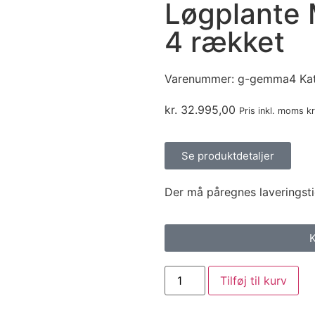
Løgplante
4 rækket
Varenummer:
g-gemma4
Ka
kr.
32.995,00
Pris inkl. moms
kr
Se produktdetaljer
Der må påregnes laveringst
K
Tilføj til kurv