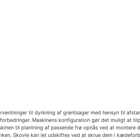
entninger til dyrkning af grøntsager med hensyn til afsta
orbedringer. Maskinens konfiguration gør det muligt at tilp
skinen til plantning af passende frø opnås ved at montere
nken. Skovle kan let udskiftes ved at skrue dem i kædefor