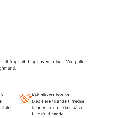
il fragt altid lagt oveni prisen. Ved palle
ognmand.
øb
Køb sikkert hos os
e
Med flere tusinde tilfredse
aftale
kunder, er du sikker på en
tillidsfuld handel