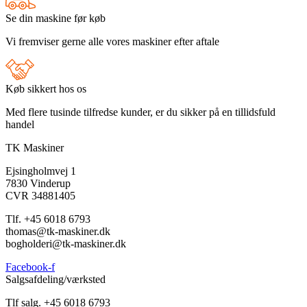
Se din maskine før køb
Vi fremviser gerne alle vores maskiner efter aftale
Køb sikkert hos os
Med flere tusinde tilfredse kunder, er du sikker på en tillidsfuld
handel
TK Maskiner
Ejsingholmvej 1
7830 Vinderup
CVR 34881405
​Tlf. +45 6018 6793
thomas@tk-maskiner.dk
bogholderi@tk-maskiner.dk
Facebook-f
Salgsafdeling/værksted
Tlf salg. +45 6018 6793