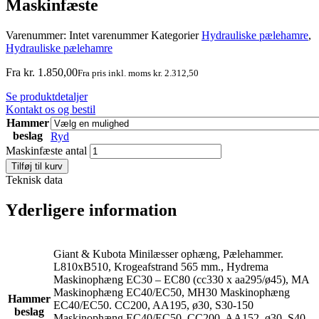
Maskinfæste
Varenummer:
Intet varenummer
Kategorier
Hydrauliske pælehamre
,
Hydrauliske pælehamre
Fra
kr.
1.850,00
Fra pris inkl. moms
kr.
2.312,50
Se produktdetaljer
Kontakt os og bestil
Hammer
beslag
Ryd
Maskinfæste antal
Tilføj til kurv
Teknisk data
Yderligere information
Giant & Kubota Minilæsser ophæng, Pælehammer.
L810xB510, Krogeafstrand 565 mm., Hydrema
Maskinophæng EC30 – EC80 (cc330 x aa295/ø45), MA
Maskinophæng EC40/EC50, MH30 Maskinophæng
Hammer
EC40/EC50. CC200, AA195, ø30, S30-150
beslag
Maskinophæng EC40/EC50. CC200, AA152, ø30, S40