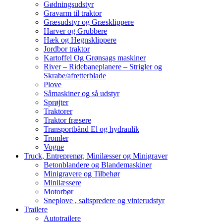
Gødningsudstyr
Gravarm til traktor
Græsudstyr og Græsklippere
Harver og Grubbere
Hæk og Hegnsklippere
Jordbor traktor
Kartoffel Og Grønsags maskiner
River – Ridebaneplanere – Strigler og
Skrabe/afretterblade
Plove
Såmaskiner og så udstyr
Sprøjter
Traktorer
Traktor fræsere
Transportbånd El og hydraulik
Tromler
Vogne
Truck, Entreprenør, Minilæsser og Minigraver
Betonblandere og Blandemaskiner
Minigravere og Tilbehør
Minilæssere
Motorbør
Sneplove , saltspredere og vinterudstyr
Trailere
Autotrailere