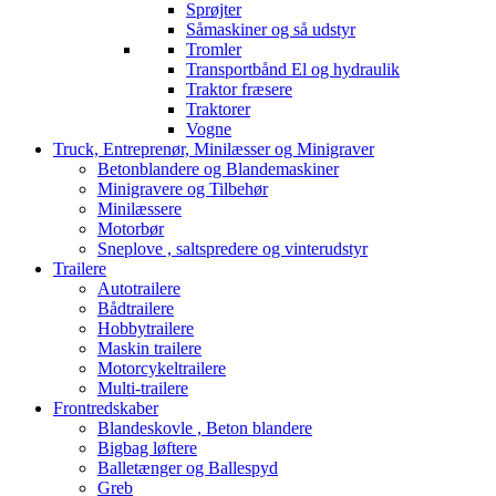
Sprøjter
Såmaskiner og så udstyr
Tromler
Transportbånd El og hydraulik
Traktor fræsere
Traktorer
Vogne
Truck, Entreprenør, Minilæsser og Minigraver
Betonblandere og Blandemaskiner
Minigravere og Tilbehør
Minilæssere
Motorbør
Sneplove , saltspredere og vinterudstyr
Trailere
Autotrailere
Bådtrailere
Hobbytrailere
Maskin trailere
Motorcykeltrailere
Multi-trailere
Frontredskaber
Blandeskovle , Beton blandere
Bigbag løftere
Balletænger og Ballespyd
Greb