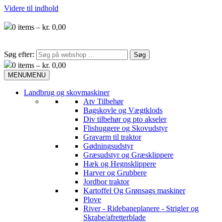
Videre til indhold
0
items –
kr.
0,00
Søg efter:
0
items –
kr.
0,00
MENU
MENU
Landbrug og skovmaskiner
Atv Tilbehør
Bagskovle og Vægtklods
Div tilbehør og pto akseler
Flishuggere og Skovudstyr
Gravarm til traktor
Gødningsudstyr
Græsudstyr og Græsklippere
Hæk og Hegnsklippere
Harver og Grubbere
Jordbor traktor
Kartoffel Og Grønsags maskiner
Plove
River - Ridebaneplanere - Strigler og
Skrabe/afretterblade