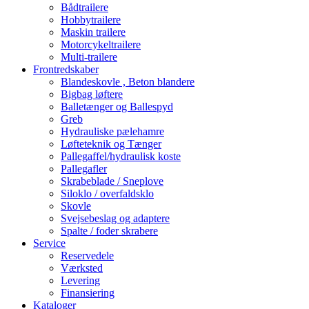
Bådtrailere
Hobbytrailere
Maskin trailere
Motorcykeltrailere
Multi-trailere
Frontredskaber
Blandeskovle , Beton blandere
Bigbag løftere
Balletænger og Ballespyd
Greb
Hydrauliske pælehamre
Løfteteknik og Tænger
Pallegaffel/hydraulisk koste
Pallegafler
Skrabeblade / Sneplove
Siloklo / overfaldsklo
Skovle
Svejsebeslag og adaptere
Spalte / foder skrabere
Service
Reservedele
Værksted
Levering
Finansiering
Kataloger