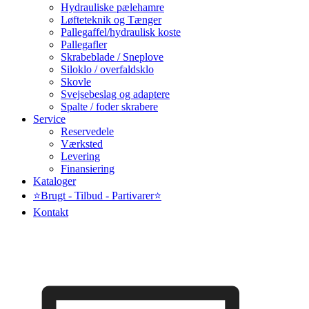
Hydrauliske pælehamre
Løfteteknik og Tænger
Pallegaffel/hydraulisk koste
Pallegafler
Skrabeblade / Sneplove
Siloklo / overfaldsklo
Skovle
Svejsebeslag og adaptere
Spalte / foder skrabere
Service
Reservedele
Værksted
Levering
Finansiering
Kataloger
⭐Brugt - Tilbud - Partivarer⭐
Kontakt