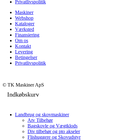
Privatlivspolitik
Maskiner
Webshop
Kataloger
Værksted
Finansiering
Om os
Kontakt
Levering
Betingelser
Privatlivspolitik
© TK Maskiner ApS
Indkøbskurv
Landbrug og skovmaskiner
Atv Tilbehør
Bagskovle og Vægtklods
Div tilbehør og pto akseler
Flishuggere og Skovudstyr