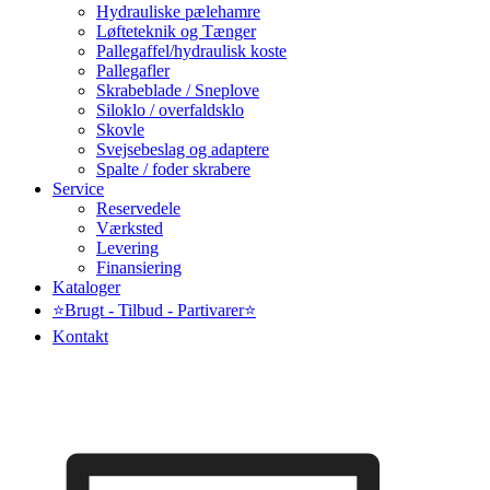
Hydrauliske pælehamre
Løfteteknik og Tænger
Pallegaffel/hydraulisk koste
Pallegafler
Skrabeblade / Sneplove
Siloklo / overfaldsklo
Skovle
Svejsebeslag og adaptere
Spalte / foder skrabere
Service
Reservedele
Værksted
Levering
Finansiering
Kataloger
⭐Brugt - Tilbud - Partivarer⭐
Kontakt