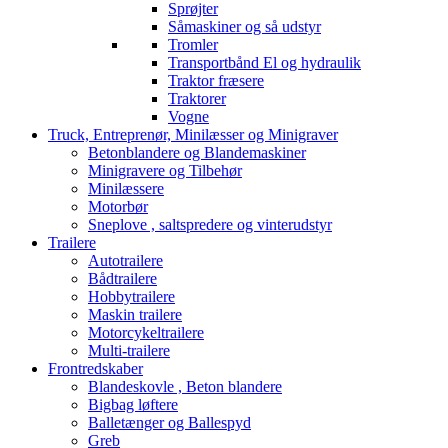
Sprøjter
Såmaskiner og så udstyr
Tromler
Transportbånd El og hydraulik
Traktor fræsere
Traktorer
Vogne
Truck, Entreprenør, Minilæsser og Minigraver
Betonblandere og Blandemaskiner
Minigravere og Tilbehør
Minilæssere
Motorbør
Sneplove , saltspredere og vinterudstyr
Trailere
Autotrailere
Bådtrailere
Hobbytrailere
Maskin trailere
Motorcykeltrailere
Multi-trailere
Frontredskaber
Blandeskovle , Beton blandere
Bigbag løftere
Balletænger og Ballespyd
Greb