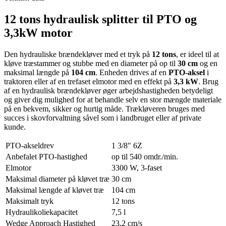
12 tons hydraulisk splitter til PTO og
3,3kW motor
Den hydrauliske brændekløver med et tryk på
12 tons
, er ideel til at
kløve træstammer og stubbe med en diameter på op til
30 cm
og en
maksimal længde på
104 cm
. Enheden drives af en
PTO-aksel
i
traktoren eller af en trefaset elmotor med en effekt på
3,3 kW
. Brug
af en hydraulisk brændekløver øger arbejdshastigheden betydeligt
og giver dig mulighed for at behandle selv en stor mængde materiale
på en bekvem, sikker og hurtig måde. Trækløveren bruges med
succes i skovforvaltning såvel som i landbruget eller af private
kunde.
PTO-akseldrev
1 3/8″ 6Z
Anbefalet PTO-hastighed
op til 540 omdr./min.
Elmotor
3300 W, 3-faset
Maksimal diameter på kløvet træ
30 cm
Maksimal længde af kløvet træ
104 cm
Maksimalt tryk
12 tons
Hydraulikoliekapacitet
7,5 l
Wedge Approach Hastighed
23,2 cm/s