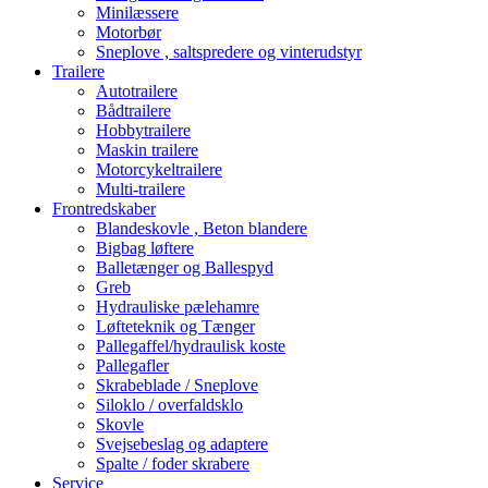
Minilæssere
Motorbør
Sneplove , saltspredere og vinterudstyr
Trailere
Autotrailere
Bådtrailere
Hobbytrailere
Maskin trailere
Motorcykeltrailere
Multi-trailere
Frontredskaber
Blandeskovle , Beton blandere
Bigbag løftere
Balletænger og Ballespyd
Greb
Hydrauliske pælehamre
Løfteteknik og Tænger
Pallegaffel/hydraulisk koste
Pallegafler
Skrabeblade / Sneplove
Siloklo / overfaldsklo
Skovle
Svejsebeslag og adaptere
Spalte / foder skrabere
Service