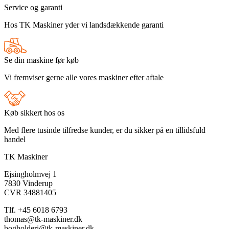
Service og garanti
Hos TK Maskiner yder vi landsdækkende garanti
Se din maskine før køb
Vi fremviser gerne alle vores maskiner efter aftale
Køb sikkert hos os
Med flere tusinde tilfredse kunder, er du sikker på en tillidsfuld
handel
TK Maskiner
Ejsingholmvej 1
7830 Vinderup
CVR 34881405
​Tlf. +45 6018 6793
thomas@tk-maskiner.dk
bogholderi@tk-maskiner.dk