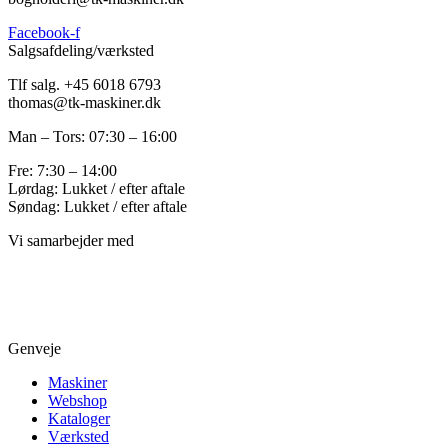
Facebook-f
Salgsafdeling/værksted
Tlf salg. +45 6018 6793
thomas@tk-maskiner.dk
Man – Tors: 07:30 – 16:00
Fre: 7:30 – 14:00
Lørdag: Lukket / efter aftale
Søndag: Lukket / efter aftale
Vi samarbejder med
Genveje
Maskiner
Webshop
Kataloger
Værksted