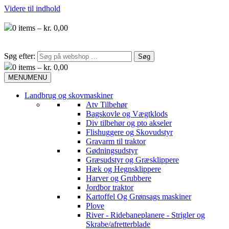
Videre til indhold
0
items –
kr.
0,00
Søg efter:
0
items –
kr.
0,00
MENU
MENU
Landbrug og skovmaskiner
Atv Tilbehør
Bagskovle og Vægtklods
Div tilbehør og pto akseler
Flishuggere og Skovudstyr
Gravarm til traktor
Gødningsudstyr
Græsudstyr og Græsklippere
Hæk og Hegnsklippere
Harver og Grubbere
Jordbor traktor
Kartoffel Og Grønsags maskiner
Plove
River - Ridebaneplanere - Strigler og
Skrabe/afretterblade