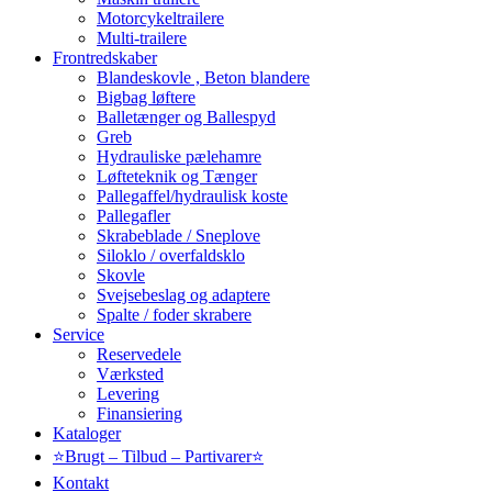
Motorcykeltrailere
Multi-trailere
Frontredskaber
Blandeskovle , Beton blandere
Bigbag løftere
Balletænger og Ballespyd
Greb
Hydrauliske pælehamre
Løfteteknik og Tænger
Pallegaffel/hydraulisk koste
Pallegafler
Skrabeblade / Sneplove
Siloklo / overfaldsklo
Skovle
Svejsebeslag og adaptere
Spalte / foder skrabere
Service
Reservedele
Værksted
Levering
Finansiering
Kataloger
⭐Brugt – Tilbud – Partivarer⭐
Kontakt