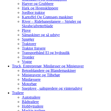
Harver og Grubbere
Hæk og Hegnsklippere
Jordbor traktor
Kartoffel Og Grønsags maskiner
River – Ridebaneplanere – Strigler og
Skrabe/afretterblade
Plove
Såmaskiner og så udstyr
Sprøjter
Traktorer
Traktor fræsere
Transportbånd El og hydraulik
Tromler
Vogne
Truck, Entreprenør, Minilæsser og Minigraver
Betonblandere og Blandemaskiner
Minigravere og Tilbehør
Minilæssere
Motorbør
Sneplove , saltspredere og vinterudstyr
Trailere
Autotrailere
Bådtrailere
Hobbytrailere
Maskin trailere