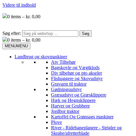
Videre til indhold
0
items –
kr.
0,00
Søg efter:
0
items –
kr.
0,00
MENU
MENU
Landbrug og skovmaskiner
Atv Tilbehør
Bagskovle og Vægtklods
Div tilbehør og pto akseler
Flishuggere og Skovudstyr
Gravarm til traktor
Gødningsudstyr
Græsudstyr og Græsklippere
Hæk og Hegnsklippere
Harver og Grubbere
Jordbor traktor
Kartoffel Og Grønsags maskiner
Plove
River - Ridebaneplanere - Strigler og
Skrabe/afretterblade