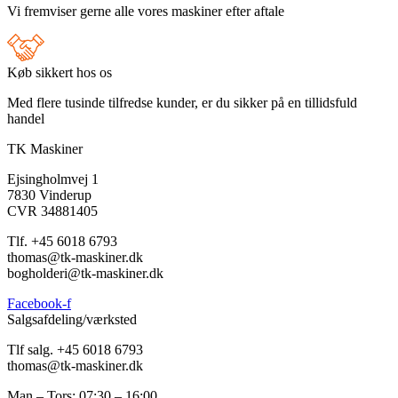
Vi fremviser gerne alle vores maskiner efter aftale
Køb sikkert hos os
Med flere tusinde tilfredse kunder, er du sikker på en tillidsfuld
handel
TK Maskiner
Ejsingholmvej 1
7830 Vinderup
CVR 34881405
​Tlf. +45 6018 6793
thomas@tk-maskiner.dk
bogholderi@tk-maskiner.dk
Facebook-f
Salgsafdeling/værksted
Tlf salg. +45 6018 6793
thomas@tk-maskiner.dk
Man – Tors: 07:30 – 16:00