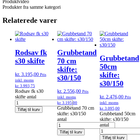
Produktvideo
Produkter fra samme kategori
Relaterede varer
Rodsav fk
Grubbetand
Grubbetand
s30 skifte
70 cm
50cm
skifte:
skifte:
kr.
3.195,00
Pris
s30/150
inkl. moms
s30/150
kr.
3.993,75
Rodsav fk s30
kr.
2.556,00
Pris
skifte antal
kr.
2.476,00
inkl. moms
Pris
kr.
3.195,00
inkl. moms
Grubbetand 70 cm
kr.
3.095,00
Tilføj til kurv
skifte: s30/150
Grubbetand 50cm
antal
skifte: s30/150
antal
Tilføj til kurv
Tilføj til kurv