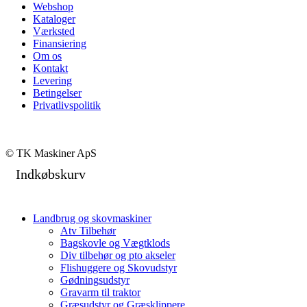
Webshop
Kataloger
Værksted
Finansiering
Om os
Kontakt
Levering
Betingelser
Privatlivspolitik
© TK Maskiner ApS
Indkøbskurv
Landbrug og skovmaskiner
Atv Tilbehør
Bagskovle og Vægtklods
Div tilbehør og pto akseler
Flishuggere og Skovudstyr
Gødningsudstyr
Gravarm til traktor
Græsudstyr og Græsklippere