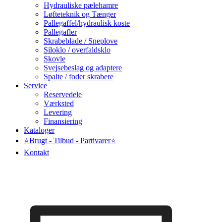
Hydrauliske pælehamre
Løfteteknik og Tænger
Pallegaffel/hydraulisk koste
Pallegafler
Skrabeblade / Sneplove
Siloklo / overfaldsklo
Skovle
Svejsebeslag og adaptere
Spalte / foder skrabere
Service
Reservedele
Værksted
Levering
Finansiering
Kataloger
⭐Brugt - Tilbud - Partivarer⭐
Kontakt