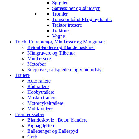
Sprøjter
Såmaskiner og så udstyr
Tromler
Transportbånd El og hydraulik
Traktor fræsere
Traktorer
Vogne
Truck, Entreprenør, Minilæsser og Minigraver
Betonblandere og Blandemaskiner
Minigravere og Tilbehør
Minilæssere
Motorbør
Sneplove , saltspredere og vinterudstyr
Trailere
Autotrailere
Bådtrailere
Hobbytrailere
Maskin trailere
Motorcykeltrailere
Multi-trailere
Frontredskaber
Blandeskovle , Beton blandere
Bigbag løftere
Balletænger og Ballespyd
Greb