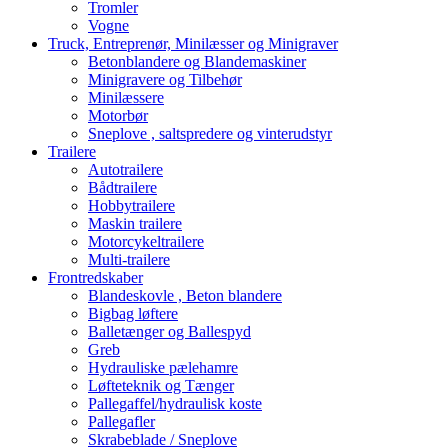
Tromler
Vogne
Truck, Entreprenør, Minilæsser og Minigraver
Betonblandere og Blandemaskiner
Minigravere og Tilbehør
Minilæssere
Motorbør
Sneplove , saltspredere og vinterudstyr
Trailere
Autotrailere
Bådtrailere
Hobbytrailere
Maskin trailere
Motorcykeltrailere
Multi-trailere
Frontredskaber
Blandeskovle , Beton blandere
Bigbag løftere
Balletænger og Ballespyd
Greb
Hydrauliske pælehamre
Løfteteknik og Tænger
Pallegaffel/hydraulisk koste
Pallegafler
Skrabeblade / Sneplove