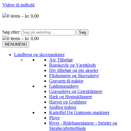
Videre til indhold
0
items –
kr.
0,00
Søg efter:
0
items –
kr.
0,00
MENU
MENU
Landbrug og skovmaskiner
Atv Tilbehør
Bagskovle og Vægtklods
Div tilbehør og pto akseler
Flishuggere og Skovudstyr
Gravarm til traktor
Gødningsudstyr
Græsudstyr og Græsklippere
Hæk og Hegnsklippere
Harver og Grubbere
Jordbor traktor
Kartoffel Og Grønsags maskiner
Plove
River - Ridebaneplanere - Strigler og
Skrabe/afretterblade