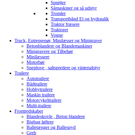
Sprøjter
Såmaskiner og så udstyr
Tromler
Transportbånd El og hydraulik
Traktor fræsere
Traktorer
Vogne
Truck, Entreprenør, Minilæsser og Minigraver
Betonblandere og Blandemaskiner
Minigravere og Tilbehør
Minilæssere
Motorbør
Sneplove , saltspredere og vinterudstyr
Trailere
Autotrailere
Bådtrailere
Hobbytrailere
Maskin trailere
Motorcykeltrailere
Multi-trailere
Frontredskaber
Blandeskovle , Beton blandere
Bigbag løftere
Balletænger og Ballespyd
Greb