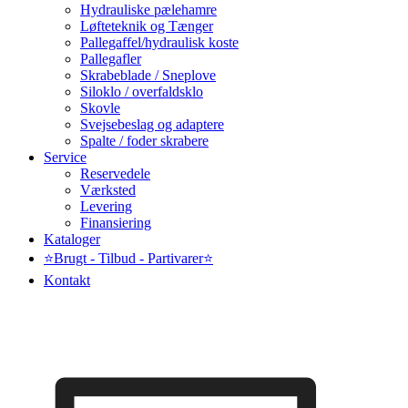
Hydrauliske pælehamre
Løfteteknik og Tænger
Pallegaffel/hydraulisk koste
Pallegafler
Skrabeblade / Sneplove
Siloklo / overfaldsklo
Skovle
Svejsebeslag og adaptere
Spalte / foder skrabere
Service
Reservedele
Værksted
Levering
Finansiering
Kataloger
⭐Brugt - Tilbud - Partivarer⭐
Kontakt