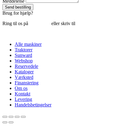
Meddelelse
Send bestilling
Brug for hjælp?
Ring til os på
6018 6793
eller skriv til
thomas@tk-maskiner.dk
Alle maskiner
Traktorer
Sunward
Webshop
Reservedele
Kataloger
Værksted
Finansiering
Om os
Kontakt
Levering
Handelsbetingelser