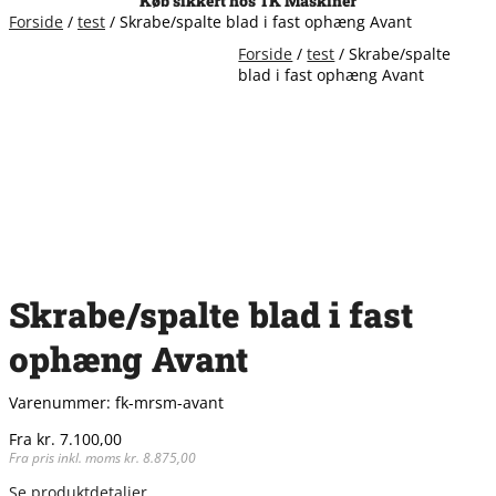
Køb sikkert hos TK Maskiner
Forside
/
test
/ Skrabe/spalte blad i fast ophæng Avant
Forside
/
test
/ Skrabe/spalte
blad i fast ophæng Avant
Skrabe/spalte blad i fast
ophæng Avant
Varenummer:
fk-mrsm-avant
Fra
kr.
7.100,00
Fra pris inkl. moms
kr.
8.875,00
Se produktdetaljer