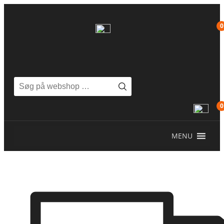
Videre
til
0
indhold
Søg
efter:
0
MENU