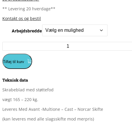
** Levering 20 hverdage**
Kontakt os og bestil
Arbejdsbredde
Skrabe/spalte
blad
i
fast
Tilføj til kurv
ophæng
Avant
antal
Teknisk data
Skrabeblad med støttefod
vægt 165 – 220 kg.
Leveres Med Avant -Multione – Cast – Norcar Skifte
(kan leveres med alle slagsskifte mod merpris)