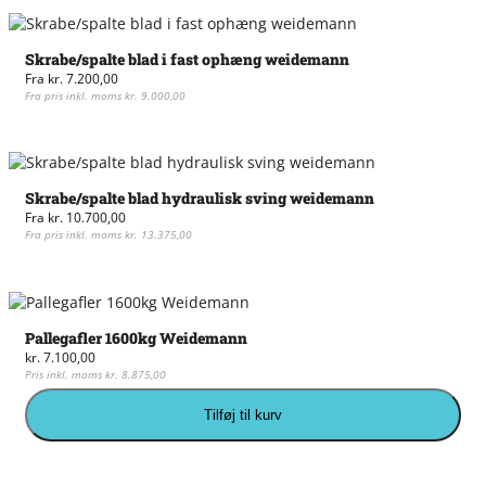
på
har
varesiden
flere
Skrabe/spalte blad i fast ophæng weidemann
varianter.
Fra
kr.
7.200,00
Mulighederne
Fra pris inkl. moms
kr.
9.000,00
kan
Dette
vælges
vare
på
har
varesiden
flere
Skrabe/spalte blad hydraulisk sving weidemann
varianter.
Fra
kr.
10.700,00
Mulighederne
Fra pris inkl. moms
kr.
13.375,00
kan
Dette
vælges
vare
på
har
varesiden
flere
Pallegafler 1600kg Weidemann
varianter.
kr.
7.100,00
Mulighederne
Pris inkl. moms
kr.
8.875,00
kan
Pallegafler
vælges
Tilføj til kurv
1600kg
på
Weidemann
varesiden
antal