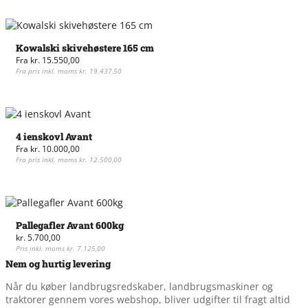
Kowalski skivehøstere 165 cm
Fra
kr.
15.550,00
Fra pris inkl. moms
kr.
19.437,50
Dette
vare
har
flere
4 ienskovl Avant
varianter.
Fra
kr.
10.000,00
Mulighederne
Fra pris inkl. moms
kr.
12.500,00
kan
Dette
vælges
vare
på
har
varesiden
flere
Pallegafler Avant 600kg
varianter.
kr.
5.700,00
Mulighederne
Pris inkl. moms
kr.
7.125,00
kan
Nem og hurtig levering
vælges
på
Når du køber landbrugsredskaber, landbrugsmaskiner og
varesiden
traktorer gennem vores webshop, bliver udgifter til fragt altid