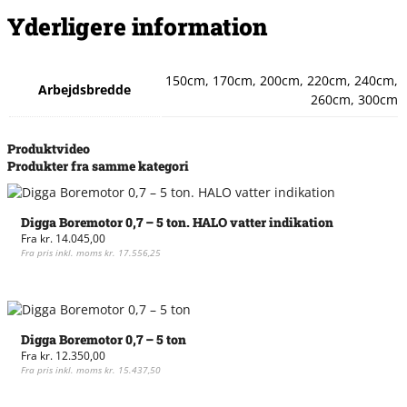
Yderligere information
150cm, 170cm, 200cm, 220cm, 240cm,
Arbejdsbredde
260cm, 300cm
Produktvideo
Produkter fra samme kategori
Digga Boremotor 0,7 – 5 ton. HALO vatter indikation
Fra
kr.
14.045,00
Fra pris inkl. moms
kr.
17.556,25
Dette
vare
har
flere
Digga Boremotor 0,7 – 5 ton
varianter.
Fra
kr.
12.350,00
Mulighederne
Fra pris inkl. moms
kr.
15.437,50
kan
Dette
vælges
vare