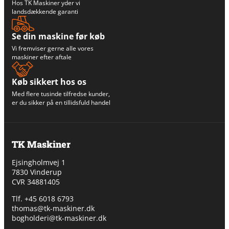
Hos TK Maskiner yder vi
landsdækkende garanti
Se din maskine før køb
Vi fremviser gerne alle vores
maskiner efter aftale
Køb sikkert hos os
Med flere tusinde tilfredse kunder,
er du sikker på en tillidsfuld handel
TK Maskiner
Ejsingholmvej 1
7830 Vinderup
CVR 34881405
​Tlf. +45 6018 6793
thomas@tk-maskiner.dk
bogholderi@tk-maskiner.dk