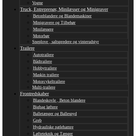
Vogne
Truck, Entreprenør, Minilæsser og Minigraver
Betonblandere og Blandemaskiner
Minigravere og Tilbehør
Minilæssere
Motorbør
Sneplove , saltspredere og vinterudstyr
Trailere
Autotrailere
Bådtrailere
Hobbytrailere
Maskin trailere
Motorcykeltrailere
Multi-trailere
Frontredskaber
Blandeskovle , Beton blandere
Bigbag løftere
Balletænger og Ballespyd
Greb
Hydrauliske pælehamre
Løfteteknik og Tænger