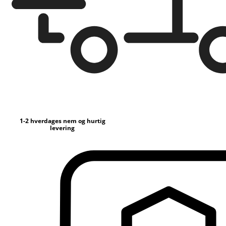
1-2 hverdages nem og hurtig
levering