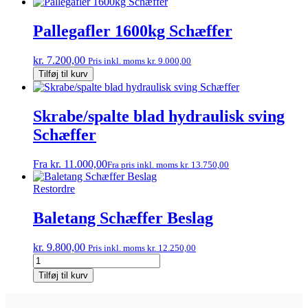
vare
har
flere
Pallegafler 1600kg Schæffer
varianter.
Mulighederne
kr.
7.200,00
Pris inkl. moms
kr.
9.000,00
kan
Pallegafler
Tilføj til kurv
vælges
1600kg
på
Schæffer
varesiden
antal
Skrabe/spalte blad hydraulisk sving
Schæffer
Dette
Fra
kr.
11.000,00
Fra pris inkl. moms
kr.
13.750,00
vare
har
Restordre
flere
varianter.
Baletang Schæffer Beslag
Mulighederne
kan
kr.
9.800,00
Pris inkl. moms
kr.
12.250,00
vælges
Baletang
på
Schæffer
varesiden
Tilføj til kurv
Beslag
antal