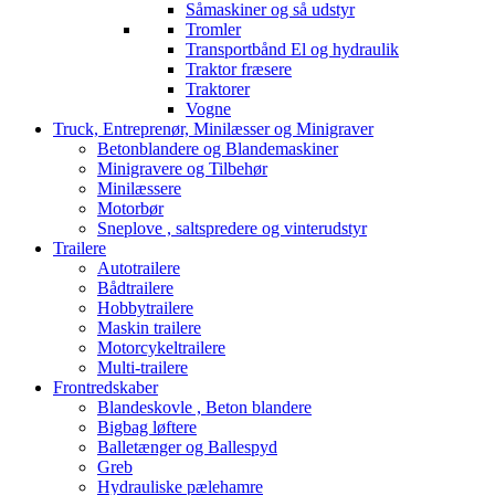
Såmaskiner og så udstyr
Tromler
Transportbånd El og hydraulik
Traktor fræsere
Traktorer
Vogne
Truck, Entreprenør, Minilæsser og Minigraver
Betonblandere og Blandemaskiner
Minigravere og Tilbehør
Minilæssere
Motorbør
Sneplove , saltspredere og vinterudstyr
Trailere
Autotrailere
Bådtrailere
Hobbytrailere
Maskin trailere
Motorcykeltrailere
Multi-trailere
Frontredskaber
Blandeskovle , Beton blandere
Bigbag løftere
Balletænger og Ballespyd
Greb
Hydrauliske pælehamre