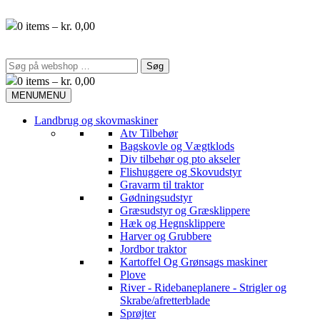
Videre
til
0
items –
kr.
0,00
indhold
Søg
efter:
0
items –
kr.
0,00
MENU
MENU
Landbrug og skovmaskiner
Atv Tilbehør
Bagskovle og Vægtklods
Div tilbehør og pto akseler
Flishuggere og Skovudstyr
Gravarm til traktor
Gødningsudstyr
Græsudstyr og Græsklippere
Hæk og Hegnsklippere
Harver og Grubbere
Jordbor traktor
Kartoffel Og Grønsags maskiner
Plove
River - Ridebaneplanere - Strigler og
Skrabe/afretterblade
Sprøjter