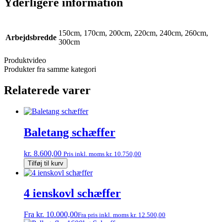
Yderligere information
150cm, 170cm, 200cm, 220cm, 240cm, 260cm,
Arbejdsbredde
300cm
Produktvideo
Produkter fra samme kategori
Relaterede varer
Baletang schæffer
kr.
8.600,00
Pris inkl. moms
kr.
10.750,00
Baletang
Tilføj til kurv
schæffer
antal
4 ienskovl schæffer
Dette
Fra
kr.
10.000,00
Fra pris inkl. moms
kr.
12.500,00