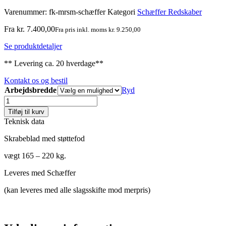
Varenummer:
fk-mrsm-schæffer
Kategori
Schæffer Redskaber
Fra
kr.
7.400,00
Fra pris inkl. moms
kr.
9.250,00
Se produktdetaljer
** Levering ca. 20 hverdage**
Kontakt os og bestil
Arbejdsbredde
Ryd
Skrabe/spalte
blad
Tilføj til kurv
i
Teknisk data
fast
ophæng
Skrabeblad med støttefod
Schæffer
antal
vægt 165 – 220 kg.
Leveres med Schæffer
(kan leveres med alle slagsskifte mod merpris)