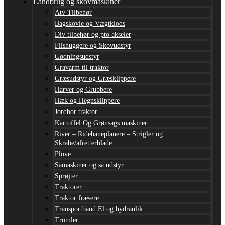
Landbrug og skovmaskiner
Atv Tilbehør
Bagskovle og Vægtklods
Div tilbehør og pto akseler
Flishuggere og Skovudstyr
Gødningsudstyr
Gravarm til traktor
Græsudstyr og Græsklippere
Harver og Grubbere
Hæk og Hegnsklippere
Jordbor traktor
Kartoffel Og Grønsags maskiner
River – Ridebaneplanere – Strigler og
Skrabe/afretterblade
Plove
Såmaskiner og så udstyr
Sprøjter
Traktorer
Traktor fræsere
Transportbånd El og hydraulik
Tromler