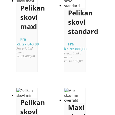
Pelikan
Pelikan
skovl
skovl
maxi
standard
Fra
kr.
27.840,00
Fra
Fra pris inkl.
kr.
12.880,00
moms
Fra pris inkl.
kr.
34.800,00
moms
kr.
16.100,00
Pelikan
Maxi
skovl