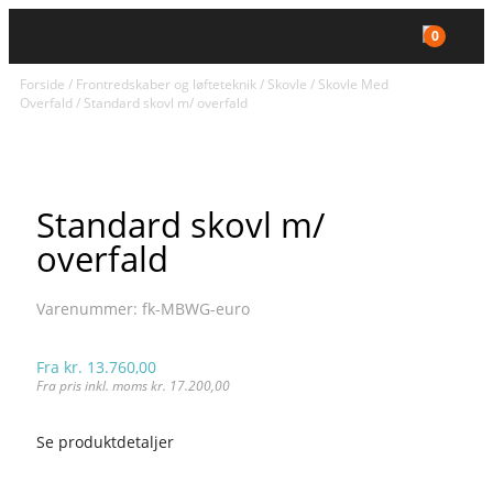
0
Forside
/
Frontredskaber og løfteteknik
/
Skovle
/
Skovle Med
Overfald
/ Standard skovl m/ overfald
Standard skovl m/
overfald
Varenummer:
fk-MBWG-euro
Fra
kr.
13.760,00
Fra pris inkl. moms
kr.
17.200,00
Se produktdetaljer