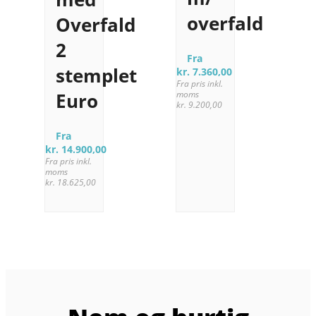
overfald
Overfald
2
Fra
stemplet
kr.
7.360,00
Fra pris inkl.
Euro
moms
kr.
9.200,00
Fra
kr.
14.900,00
Fra pris inkl.
moms
kr.
18.625,00