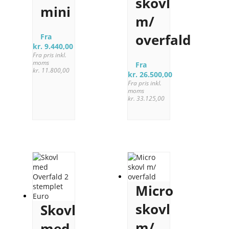
skovl
mini
m/
overfald
Fra
kr.
9.440,00
Fra pris inkl.
moms
Fra
kr.
11.800,00
kr.
26.500,00
Fra pris inkl.
moms
kr.
33.125,00
Micro
skovl
Skovl
m/
med