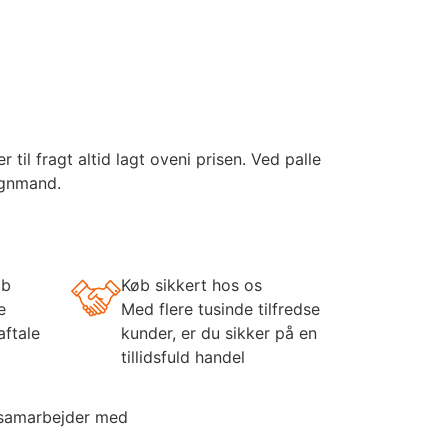
il fragt altid lagt oveni prisen. Ved palle
ognmand.
øb
Køb sikkert hos os
e
Med flere tusinde tilfredse
aftale
kunder, er du sikker på en
tillidsfuld handel
 samarbejder med