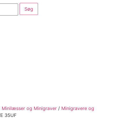
aber
Service
Kataloger
, Minilæsser og Minigraver
/
Minigravere og
E 35UF