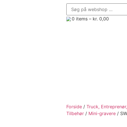
0
items –
kr.
0,00
enør, Minilæsser og Minigraver
Trailere
Frontredsk
Forside
/
Truck, Entreprenør
Tilbehør
/
Mini-gravere
/ SW