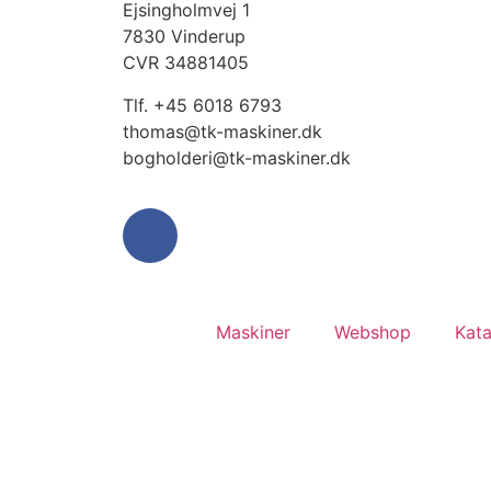
Ejsingholmvej 1
7830 Vinderup
CVR 34881405
​Tlf. +45 6018 6793
thomas@tk-maskiner.dk
bogholderi@tk-maskiner.dk
Maskiner
Webshop
Kata