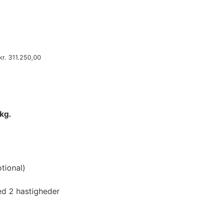
kr.
311.250,00
kg.
tional)
d 2 hastigheder