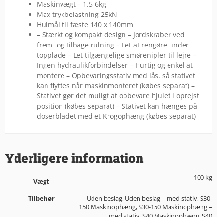
Maskinvægt – 1.5-6kg
Max trykbelastning 25kN
Hulmål til fæste 140 x 140mm
– Stærkt og kompakt design – Jordskraber ved
frem- og tilbage rulning – Let at rengøre under
topplade – Let tilgængelige smørenipler til lejre –
Ingen hydraulikforbindelser – Hurtig og enkel at
montere – Opbevaringsstativ med lås, så stativet
kan flyttes når maskinmonteret (købes separat) –
Stativet gør det muligt at opbevare hjulet i oprejst
position (købes separat) – Stativet kan hænges på
doserbladet med et Krogophæng (købes separat)
Yderligere information
100 kg
Vægt
Tilbehør
Uden beslag, Uden beslag – med stativ, S30-
150 Maskinophæng, S30-150 Maskinophæng –
med stativ, S40 Maskinophæng, S40