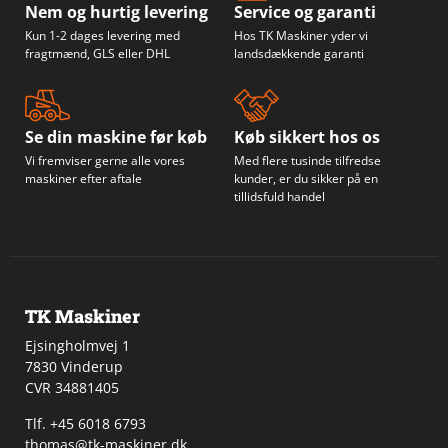
Nem og hurtig levering
Service og garanti
Kun 1-2 dages levering med
Hos TK Maskiner yder vi
fragtmænd, GLS eller DHL
landsdækkende garanti
Se din maskine før køb
Køb sikkert hos os
Vi fremviser gerne alle vores
Med flere tusinde tilfredse
maskiner efter aftale
kunder, er du sikker på en
tillidsfuld handel
TK Maskiner
Ejsingholmvej 1
7830 Vinderup
CVR 34881405
​Tlf. +45 6018 6793
thomas@tk-maskiner.dk