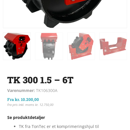
TK 300 1.5 – 6T
Varenummer:
TK106300A
Fra
kr.
10.200,00
Fra pris inkl. moms
kr.
12.750,00
Se produktdetaljer
TK fra TonTec er et komprimeringshjul til