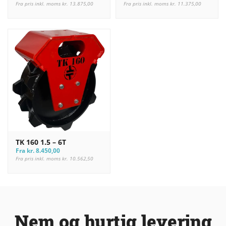
Fra pris inkl. moms
kr.
13.875,00
Fra pris inkl. moms
kr.
11.375,00
TK 160 1.5 – 6T
Fra
kr.
8.450,00
Fra pris inkl. moms
kr.
10.562,50
Nem og hurtig levering