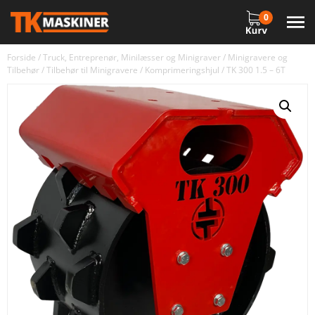
0
Forside
/
Truck, Entreprenør, Minilæsser og Minigraver
/
Minigravere og
Tilbehør
/
Tilbehør til Minigravere
/
Komprimeringshjul
/ TK 300 1.5 – 6T