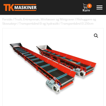
0
Forside
/
Truck, Entreprenør, Minilæsser og Minigraver
/
Flishuggere og
Skovudstyr
/
Transportbånd El og hydraulik
/ Transportbånd El 250cm