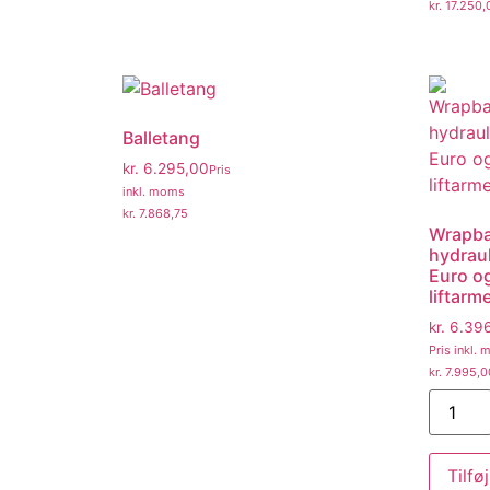
kr.
17.250,
Balletang
kr.
6.295,00
Pris
inkl. moms
kr.
7.868,75
Wrapba
hydraul
Euro o
liftarm
kr.
6.39
Pris inkl.
kr.
7.995,0
Tilføj