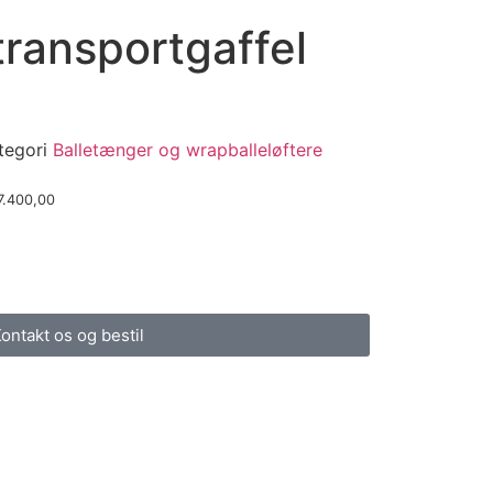
transportgaffel
tegori
Balletænger og wrapballeløftere
7.400,00
ontakt os og bestil