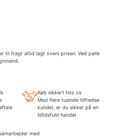
il fragt altid lagt oveni prisen. Ved palle
ognmand.
øb
Køb sikkert hos os
e
Med flere tusinde tilfredse
aftale
kunder, er du sikker på en
tillidsfuld handel
 samarbejder med