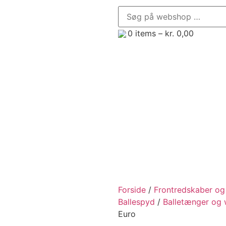
0
items –
kr.
0,00
enør, Minilæsser og Minigraver
Trailere
Frontredsk
Forside
/
Frontredskaber og 
Ballespyd
/
Balletænger og 
Euro