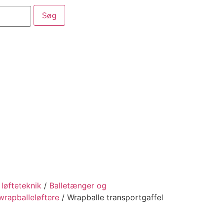
aber
Service
Kataloger
løfteteknik
/
Balletænger og
wrapballeløftere
/ Wrapballe transportgaffel