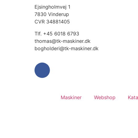
Ejsingholmvej 1
7830 Vinderup
CVR 34881405
​Tlf. +45 6018 6793
thomas@tk-maskiner.dk
bogholderi@tk-maskiner.dk
Maskiner
Webshop
Kata