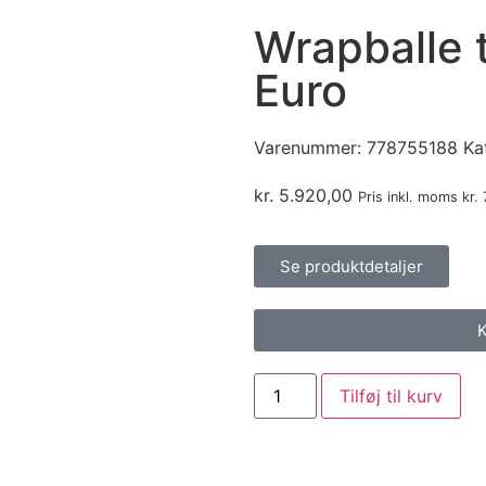
Wrapballe 
Euro
Varenummer:
778755188
Ka
kr.
5.920,00
Pris inkl. moms
kr.
Se produktdetaljer
K
Tilføj til kurv