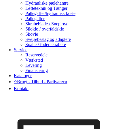
Hydrauliske pælehamre
Løfteteknik og Tænger
Pallegaffel/hydraulisk koste
Pallegafler
Skrabeblade / Sneplove
Siloklo / overfaldsklo
Skovle
Svejsebeslag og adaptere
Spalte / foder skrabere
Service
Reservedele
Værksted
Levering
Finansiering
Kataloger
⭐Brugt - Tilbud - Partivarer⭐
Kontakt