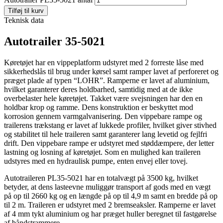
Tilføj til kurv
Teknisk data
Autotrailer 35-5021
Køretøjet har en vippeplatform udstyret med 2 forreste låse med
sikkerhedslås til brug under kørsel samt ramper lavet af perforeret og
præget plade af typen “LOHR”. Ramperne er lavet af aluminium,
hvilket garanterer deres holdbarhed, samtidig med at de ikke
overbelaster hele køretøjet. Takket være svejsningen har den en
holdbar krop og ramme. Dens konstruktion er beskyttet mod
korrosion gennem varmgalvanisering. Den vippebare rampe og
trailerens trækstang er lavet af lukkede profiler, hvilket giver stivhed
og stabilitet til hele traileren samt garanterer lang levetid og fejlfri
drift. Den vippebare rampe er udstyret med støddæmpere, der letter
lastning og losning af køretøjet. Som en mulighed kan traileren
udstyres med en hydraulisk pumpe, enten envej eller tovej.
Autotraileren PL35-5021 har en totalvægt på 3500 kg, hvilket
betyder, at dens lasteevne muliggør transport af gods med en vægt
på op til 2660 kg og en længde på op til 4,9 m samt en bredde på op
til 2 m. Traileren er udstyret med 2 bremseaksler. Ramperne er lavet
af 4 mm tykt aluminium og har præget huller beregnet til fastgørelse
af båndstrammere.