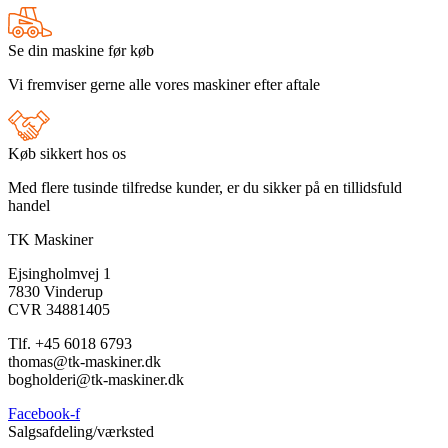
Se din maskine før køb
Vi fremviser gerne alle vores maskiner efter aftale
Køb sikkert hos os
Med flere tusinde tilfredse kunder, er du sikker på en tillidsfuld
handel
TK Maskiner
Ejsingholmvej 1
7830 Vinderup
CVR 34881405
​Tlf. +45 6018 6793
thomas@tk-maskiner.dk
bogholderi@tk-maskiner.dk
Facebook-f
Salgsafdeling/værksted