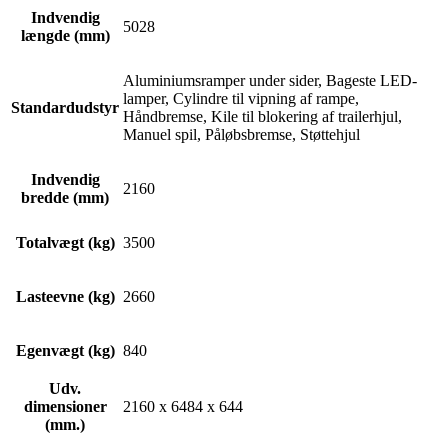
Indvendig
5028
længde (mm)
Aluminiumsramper under sider, Bageste LED-
lamper, Cylindre til vipning af rampe,
Standardudstyr
Håndbremse, Kile til blokering af trailerhjul,
Manuel spil, Påløbsbremse, Støttehjul
Indvendig
2160
bredde (mm)
Totalvægt (kg)
3500
Lasteevne (kg)
2660
Egenvægt (kg)
840
Udv.
dimensioner
2160 x 6484 x 644
(mm.)