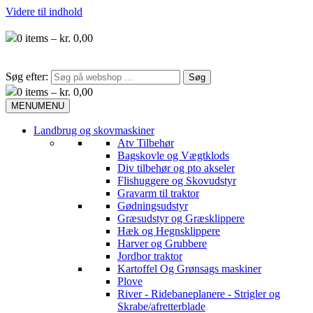
Videre til indhold
0
items –
kr.
0,00
Søg efter:
0
items –
kr.
0,00
MENU
MENU
Landbrug og skovmaskiner
Atv Tilbehør
Bagskovle og Vægtklods
Div tilbehør og pto akseler
Flishuggere og Skovudstyr
Gravarm til traktor
Gødningsudstyr
Græsudstyr og Græsklippere
Hæk og Hegnsklippere
Harver og Grubbere
Jordbor traktor
Kartoffel Og Grønsags maskiner
Plove
River - Ridebaneplanere - Strigler og
Skrabe/afretterblade