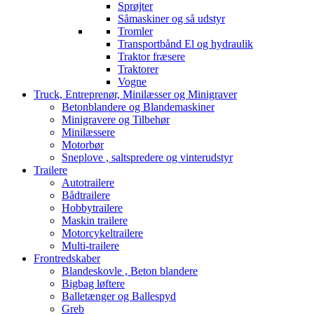
Sprøjter
Såmaskiner og så udstyr
Tromler
Transportbånd El og hydraulik
Traktor fræsere
Traktorer
Vogne
Truck, Entreprenør, Minilæsser og Minigraver
Betonblandere og Blandemaskiner
Minigravere og Tilbehør
Minilæssere
Motorbør
Sneplove , saltspredere og vinterudstyr
Trailere
Autotrailere
Bådtrailere
Hobbytrailere
Maskin trailere
Motorcykeltrailere
Multi-trailere
Frontredskaber
Blandeskovle , Beton blandere
Bigbag løftere
Balletænger og Ballespyd
Greb