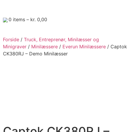
0
items –
kr.
0,00
Forside
/
Truck, Entreprenør, Minilæsser og
Minigraver
/
Minilæssere
/
Everun Minilæssere
/ Captok
CK380RJ – Demo Minilæsser
Captok CK380RJ –