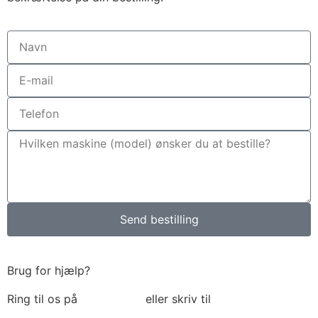
Send bestilling
Brug for hjælp?
Ring til os på
6018 6793
eller skriv til
thomas@tk-
maskiner.dk