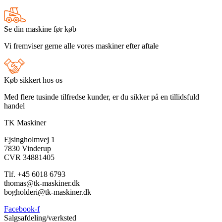
Se din maskine før køb
Vi fremviser gerne alle vores maskiner efter aftale
Køb sikkert hos os
Med flere tusinde tilfredse kunder, er du sikker på en tillidsfuld
handel
TK Maskiner
Ejsingholmvej 1
7830 Vinderup
CVR 34881405
​Tlf. +45 6018 6793
thomas@tk-maskiner.dk
bogholderi@tk-maskiner.dk
Facebook-f
Salgsafdeling/værksted