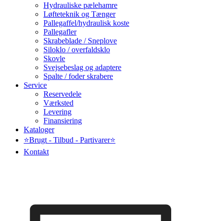
Hydrauliske pælehamre
Løfteteknik og Tænger
Pallegaffel/hydraulisk koste
Pallegafler
Skrabeblade / Sneplove
Siloklo / overfaldsklo
Skovle
Svejsebeslag og adaptere
Spalte / foder skrabere
Service
Reservedele
Værksted
Levering
Finansiering
Kataloger
⭐Brugt - Tilbud - Partivarer⭐
Kontakt