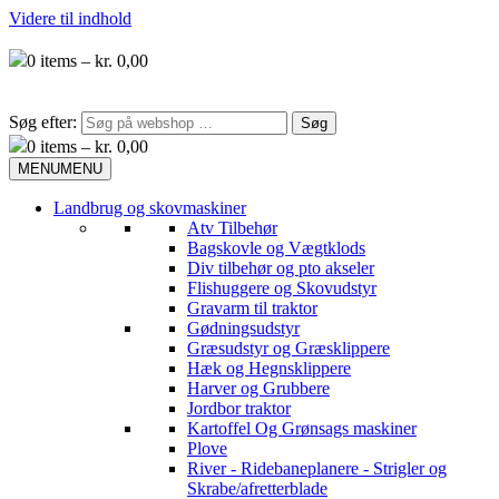
Videre til indhold
0
items –
kr.
0,00
Søg efter:
0
items –
kr.
0,00
MENU
MENU
Landbrug og skovmaskiner
Atv Tilbehør
Bagskovle og Vægtklods
Div tilbehør og pto akseler
Flishuggere og Skovudstyr
Gravarm til traktor
Gødningsudstyr
Græsudstyr og Græsklippere
Hæk og Hegnsklippere
Harver og Grubbere
Jordbor traktor
Kartoffel Og Grønsags maskiner
Plove
River - Ridebaneplanere - Strigler og
Skrabe/afretterblade