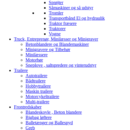
Sprøjter
Såmaskiner og så udstyr
Tromler
Transportbånd El og hydraulik
Traktor fræsere
Traktorer
Vogne
Truck, Entreprenør, Minilæsser og Minigraver
Betonblandere og Blandemaskiner
Minigravere og Tilbehør
Minilæssere
Motorbør
Sneplove , saltspredere og vinterudstyr
Trailere
Autotrailere
Bådtrailere
Hobbytrailere
Maskin trailere
Motorcykeltrailere
Multi-trailere
Frontredskaber
Blandeskovle , Beton blandere
Bigbag løftere
Balletænger og Ballespyd
Greb