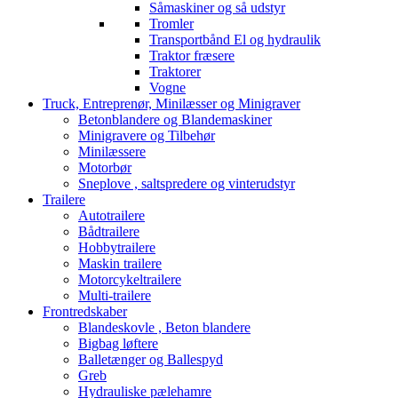
Såmaskiner og så udstyr
Tromler
Transportbånd El og hydraulik
Traktor fræsere
Traktorer
Vogne
Truck, Entreprenør, Minilæsser og Minigraver
Betonblandere og Blandemaskiner
Minigravere og Tilbehør
Minilæssere
Motorbør
Sneplove , saltspredere og vinterudstyr
Trailere
Autotrailere
Bådtrailere
Hobbytrailere
Maskin trailere
Motorcykeltrailere
Multi-trailere
Frontredskaber
Blandeskovle , Beton blandere
Bigbag løftere
Balletænger og Ballespyd
Greb
Hydrauliske pælehamre