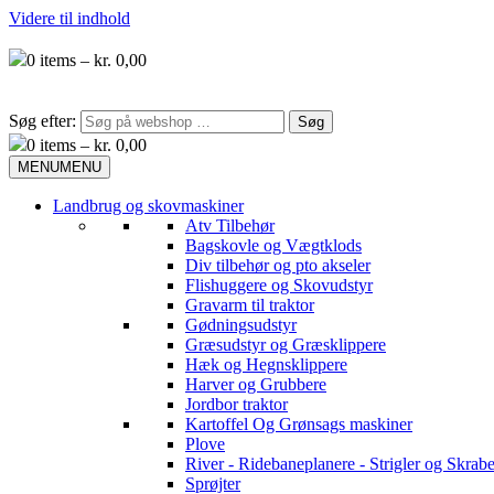
Videre til indhold
0
items –
kr.
0,00
Søg efter:
0
items –
kr.
0,00
MENU
MENU
Landbrug og skovmaskiner
Atv Tilbehør
Bagskovle og Vægtklods
Div tilbehør og pto akseler
Flishuggere og Skovudstyr
Gravarm til traktor
Gødningsudstyr
Græsudstyr og Græsklippere
Hæk og Hegnsklippere
Harver og Grubbere
Jordbor traktor
Kartoffel Og Grønsags maskiner
Plove
River - Ridebaneplanere - Strigler og Skrabe
Sprøjter