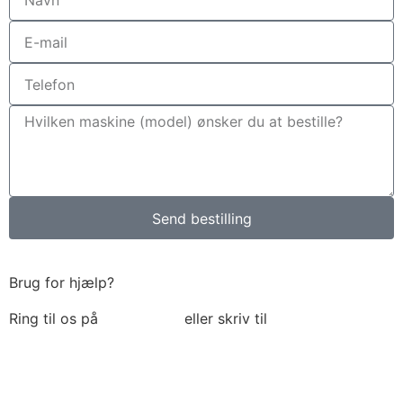
Send bestilling
Brug for hjælp?
Ring til os på
6018 6793
eller skriv til
thomas@tk-
maskiner.dk