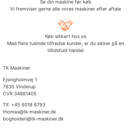
Se din maskine før køb
Vi fremviser gerne alle vores maskiner efter aftale
Køb sikkert hos os
Med flere tusinde tilfredse kunder, er du sikker på en
tillidsfuld handel
TK Maskiner
Ejsingholmvej 1
7830 Vinderup
CVR 34881405
​Tlf. +45 6018 6793
thomas@tk-maskiner.dk
bogholderi@tk-maskiner.dk