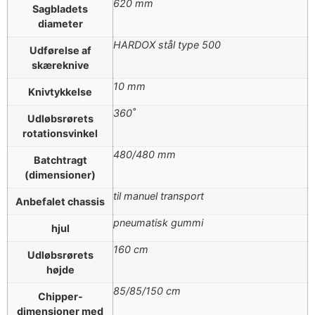
620 mm
Sagbladets
diameter
HARDOX stål type 500
Udførelse af
skæreknive
10 mm
Knivtykkelse
360˚
Udløbsrørets
rotationsvinkel
480/480 mm
Batchtragt
(dimensioner)
til manuel transport
Anbefalet chassis
pneumatisk gummi
hjul
160 cm
Udløbsrørets
højde
85/85/150 cm
Chipper-
dimensioner med