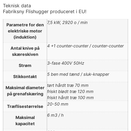
Teknisk data
Fabriksny Flishugger produceret i EU!
7,5 kW, 2920 o / min
Parametre for den
elektriske motor
(induktion)
4 +1 counter-counter / counter-counter
Antal knive på
skæreskiven
3-fase 400V 50Hz
Strøm
5 ben med tænd / sluk-knapper
Stikkontakt
tørt hårdt træ 70 mm
Maksimal diameter
friskt blødt træ 120 mm
på grenafskæring
friskt hårdt træ 100 mm
20-50 mm
Træflisestørrelse
6 m3 / h
Maksimal
kapacitet