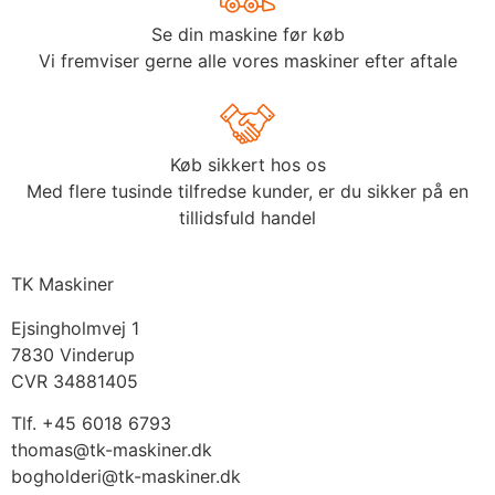
Se din maskine før køb
Vi fremviser gerne alle vores maskiner efter aftale
Køb sikkert hos os
Med flere tusinde tilfredse kunder, er du sikker på en
tillidsfuld handel
TK Maskiner
Ejsingholmvej 1
7830 Vinderup
CVR 34881405
​Tlf. +45 6018 6793
thomas@tk-maskiner.dk
bogholderi@tk-maskiner.dk