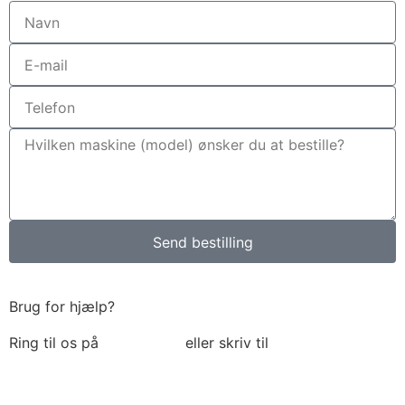
Send bestilling
Brug for hjælp?
Ring til os på
6018 6793
eller skriv til
thomas@tk-
maskiner.dk