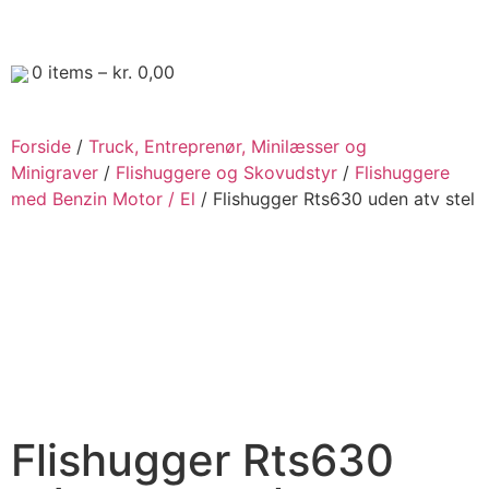
0
items –
kr.
0,00
Forside
/
Truck, Entreprenør, Minilæsser og
Minigraver
/
Flishuggere og Skovudstyr
/
Flishuggere
med Benzin Motor / El
/ Flishugger Rts630 uden atv stel
Flishugger Rts630