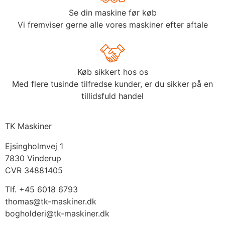
Se din maskine før køb
Vi fremviser gerne alle vores maskiner efter aftale
Køb sikkert hos os
Med flere tusinde tilfredse kunder, er du sikker på en
tillidsfuld handel
TK Maskiner
Ejsingholmvej 1
7830 Vinderup
CVR 34881405
​Tlf. +45 6018 6793
thomas@tk-maskiner.dk
bogholderi@tk-maskiner.dk