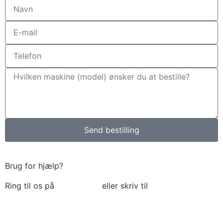
Send bestilling
Brug for hjælp?
Ring til os på
6018 6793
eller skriv til
thomas@tk-
maskiner.dk