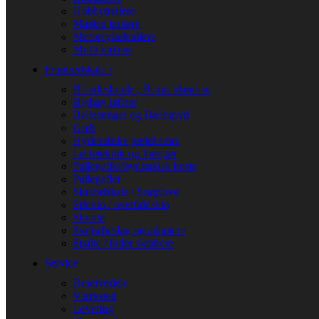
Hobbytrailere
Maskin trailere
Motorcykeltrailere
Multi-trailere
Frontredskaber
Blandeskovle , Beton blandere
Bigbag løftere
Balletænger og Ballespyd
Greb
Hydrauliske pælehamre
Løfteteknik og Tænger
Pallegaffel/hydraulisk koste
Pallegafler
Skrabeblade / Sneplove
Siloklo / overfaldsklo
Skovle
Svejsebeslag og adaptere
Spalte / foder skrabere
Service
Reservedele
Værksted
Levering