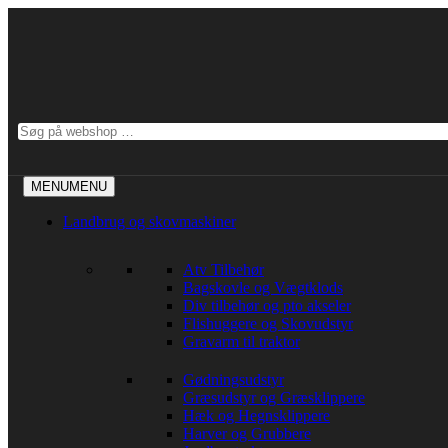
Videre
til
indhold
Søg
efter:
MENU
MENU
Landbrug og skovmaskiner
Atv Tilbehør
Bagskovle og Vægtklods
Div tilbehør og pto akseler
Flishuggere og Skovudstyr
Gravarm til traktor
Gødningsudstyr
Græsudstyr og Græsklippere
Hæk og Hegnsklippere
Harver og Grubbere