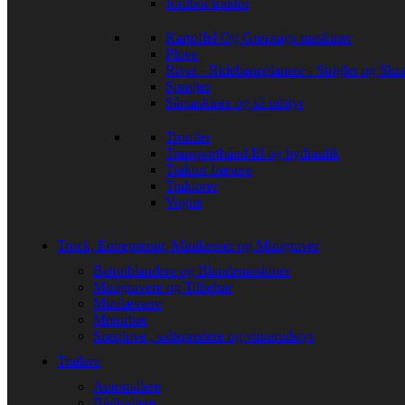
Jordbor traktor
Kartoffel Og Grønsags maskiner
Plove
River - Ridebaneplanere - Strigler og Skra
Sprøjter
Såmaskiner og så udstyr
Tromler
Transportbånd El og hydraulik
Traktor fræsere
Traktorer
Vogne
Truck, Entreprenør, Minilæsser og Minigraver
Betonblandere og Blandemaskiner
Minigravere og Tilbehør
Minilæssere
Motorbør
Sneplove , saltspredere og vinterudstyr
Trailere
Autotrailere
Bådtrailere