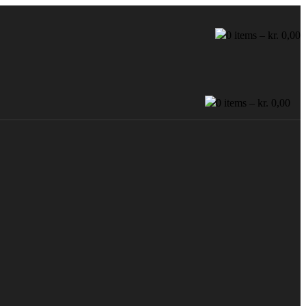
0
items –
kr.
0,00
0
items –
kr.
0,00