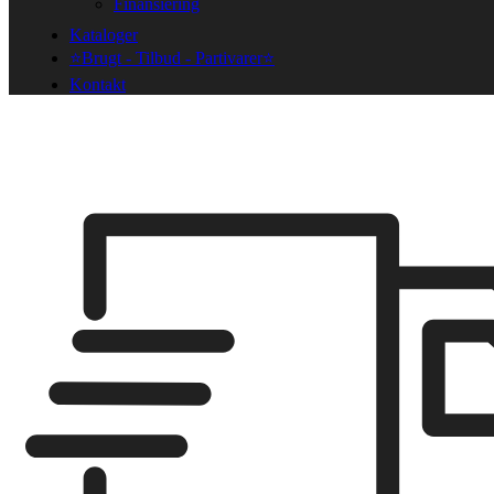
Finansiering
Kataloger
⭐Brugt - Tilbud - Partivarer⭐
Kontakt