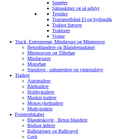
Sprøjter
Såmaskiner og så udstyr
Tromler
Transportbånd El og hydraulik
Traktor fræsere
Traktorer
Vogne
Truck, Entreprenør, Minilæsser og Minigraver
Betonblandere og Blandemaskiner
Minigravere og Tilbehør
Minilæssere
Motorbør
Sneplove , saltspredere og vinterudstyr
Trailere
Autotrailere
Bådtrailere
Hobbytrailere
Maskin trailere
Motorcykeltrailere
Multi-trailere
Frontredskaber
Blandeskovle , Beton blandere
Bigbag løftere
Balletænger og Ballespyd
Greb