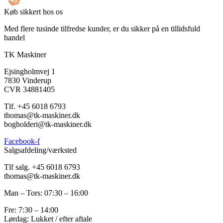
Køb sikkert hos os
Med flere tusinde tilfredse kunder, er du sikker på en tillidsfuld
handel
TK Maskiner
Ejsingholmvej 1
7830 Vinderup
CVR 34881405
​Tlf. +45 6018 6793
thomas@tk-maskiner.dk
bogholderi@tk-maskiner.dk
Facebook-f
Salgsafdeling/værksted
Tlf salg. +45 6018 6793
thomas@tk-maskiner.dk
Man – Tors: 07:30 – 16:00
Fre: 7:30 – 14:00
Lørdag: Lukket / efter aftale