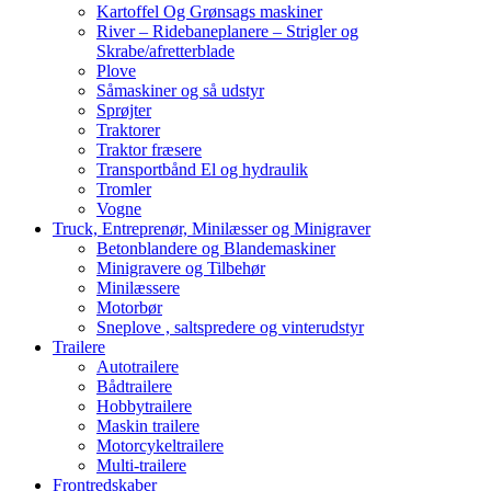
Kartoffel Og Grønsags maskiner
River – Ridebaneplanere – Strigler og
Skrabe/afretterblade
Plove
Såmaskiner og så udstyr
Sprøjter
Traktorer
Traktor fræsere
Transportbånd El og hydraulik
Tromler
Vogne
Truck, Entreprenør, Minilæsser og Minigraver
Betonblandere og Blandemaskiner
Minigravere og Tilbehør
Minilæssere
Motorbør
Sneplove , saltspredere og vinterudstyr
Trailere
Autotrailere
Bådtrailere
Hobbytrailere
Maskin trailere
Motorcykeltrailere
Multi-trailere
Frontredskaber