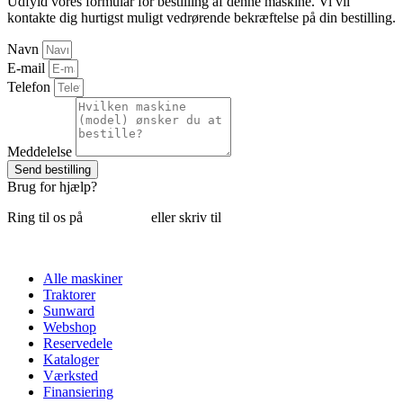
Udfyld vores formular for bestilling af denne maskine. Vi vil
kontakte dig hurtigst muligt vedrørende bekræftelse på din bestilling.
Navn
E-mail
Telefon
Meddelelse
Send bestilling
Brug for hjælp?
Ring til os på
6018 6793
eller skriv til
thomas@tk-maskiner.dk
Alle maskiner
Traktorer
Sunward
Webshop
Reservedele
Kataloger
Værksted
Finansiering