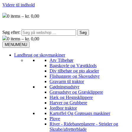
Videre til indhold
0
items –
kr.
0,00
Søg efter:
0
items –
kr.
0,00
MENU
MENU
Landbrug og skovmaskiner
Atv Tilbehør
Bagskovle og Vægtklods
Div tilbehør og pto akseler
Flishuggere og Skovudstyr
Gravarm til traktor
Gødningsudstyr
Græsudstyr og Græsklippere
Hæk og Hegnsklippere
Harver og Grubbere
Jordbor traktor
Kartoffel Og Grønsags maskiner
Plove
River - Ridebaneplanere - Strigler og
Skrabe/afretterblade