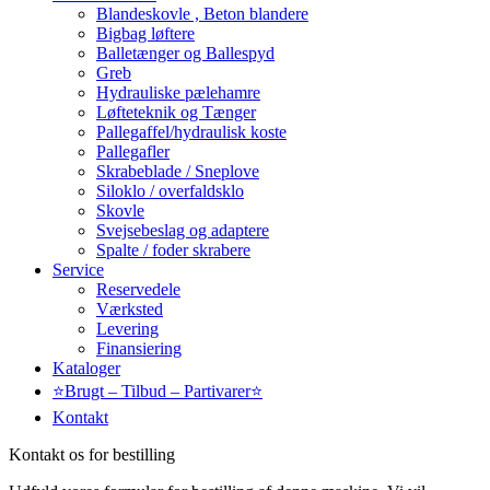
Blandeskovle , Beton blandere
Bigbag løftere
Balletænger og Ballespyd
Greb
Hydrauliske pælehamre
Løfteteknik og Tænger
Pallegaffel/hydraulisk koste
Pallegafler
Skrabeblade / Sneplove
Siloklo / overfaldsklo
Skovle
Svejsebeslag og adaptere
Spalte / foder skrabere
Service
Reservedele
Værksted
Levering
Finansiering
Kataloger
⭐Brugt – Tilbud – Partivarer⭐
Kontakt
Kontakt os for bestilling