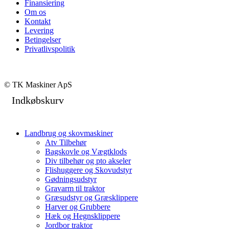
Finansiering
Om os
Kontakt
Levering
Betingelser
Privatlivspolitik
© TK Maskiner ApS
Indkøbskurv
Landbrug og skovmaskiner
Atv Tilbehør
Bagskovle og Vægtklods
Div tilbehør og pto akseler
Flishuggere og Skovudstyr
Gødningsudstyr
Gravarm til traktor
Græsudstyr og Græsklippere
Harver og Grubbere
Hæk og Hegnsklippere
Jordbor traktor