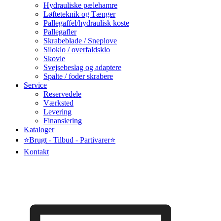
Hydrauliske pælehamre
Løfteteknik og Tænger
Pallegaffel/hydraulisk koste
Pallegafler
Skrabeblade / Sneplove
Siloklo / overfaldsklo
Skovle
Svejsebeslag og adaptere
Spalte / foder skrabere
Service
Reservedele
Værksted
Levering
Finansiering
Kataloger
⭐Brugt - Tilbud - Partivarer⭐
Kontakt