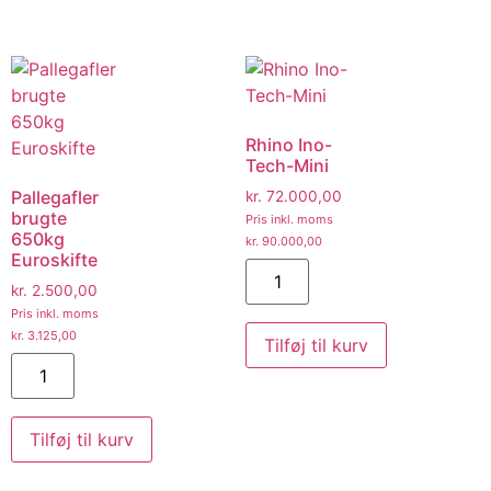
Rhino Ino-
Tech-Mini
Pallegafler
kr.
72.000,00
brugte
Pris inkl. moms
650kg
kr.
90.000,00
Euroskifte
kr.
2.500,00
Pris inkl. moms
kr.
3.125,00
Tilføj til kurv
Tilføj til kurv