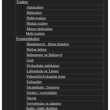
Trailere
Autotrailere
Bådtrailere
Hobbytrailere
Maskin trailere
Motorcykeltrailere
Multi-trailere
Frontredskaber
Blandeskovle , Beton blandere
Bigbag løftere
Balletænger og Ballespyd
Greb
Hydrauliske pælehamre
Løfteteknik og Tænger
Pallegaffel/hydraulisk koste
Pallegafler
Skrabeblade / Sneplove
Siloklo / overfaldsklo
Skovle
Svejsebeslag og adaptere
Spalte / foder skrabere