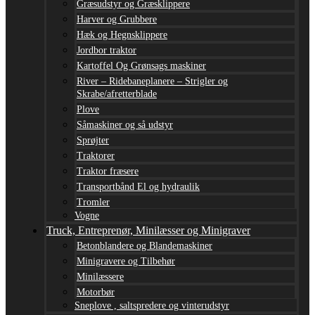
Græsudstyr og Græsklippere
Harver og Grubbere
Hæk og Hegnsklippere
Jordbor traktor
Kartoffel Og Grønsags maskiner
River – Ridebaneplanere – Strigler og
Skrabe/afretterblade
Plove
Såmaskiner og så udstyr
Sprøjter
Traktorer
Traktor fræsere
Transportbånd El og hydraulik
Tromler
Vogne
Truck, Entreprenør, Minilæsser og Minigraver
Betonblandere og Blandemaskiner
Minigravere og Tilbehør
Minilæssere
Motorbør
Sneplove , saltspredere og vinterudstyr