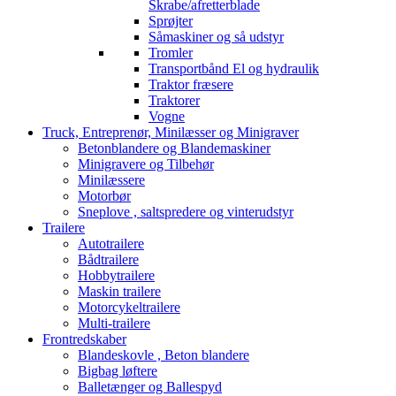
Skrabe/afretterblade
Sprøjter
Såmaskiner og så udstyr
Tromler
Transportbånd El og hydraulik
Traktor fræsere
Traktorer
Vogne
Truck, Entreprenør, Minilæsser og Minigraver
Betonblandere og Blandemaskiner
Minigravere og Tilbehør
Minilæssere
Motorbør
Sneplove , saltspredere og vinterudstyr
Trailere
Autotrailere
Bådtrailere
Hobbytrailere
Maskin trailere
Motorcykeltrailere
Multi-trailere
Frontredskaber
Blandeskovle , Beton blandere
Bigbag løftere
Balletænger og Ballespyd