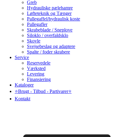
Greb
Hydrauliske pælehamre
Løfteteknik og Tænger
Pallegaffel/hydraulisk koste
Pallegafler
Skrabeblade / Sneplove
Siloklo / overfaldsklo
Skovle
Svejsebeslag og adaptere
Spalte / foder skrabere
Service
Reservedele
Værksted
Levering
Finansiering
Kataloger
⭐Brugt - Tilbud - Partivarer⭐
Kontakt