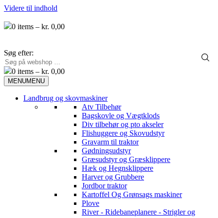
Videre til indhold
0
items –
kr.
0,00
Søg efter:
0
items –
kr.
0,00
MENU
MENU
Landbrug og skovmaskiner
Atv Tilbehør
Bagskovle og Vægtklods
Div tilbehør og pto akseler
Flishuggere og Skovudstyr
Gravarm til traktor
Gødningsudstyr
Græsudstyr og Græsklippere
Hæk og Hegnsklippere
Harver og Grubbere
Jordbor traktor
Kartoffel Og Grønsags maskiner
Plove
River - Ridebaneplanere - Strigler og