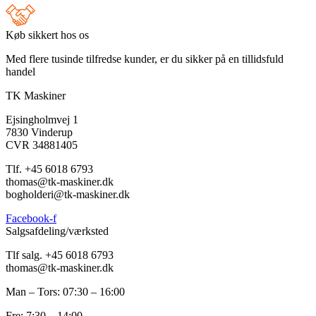
Køb sikkert hos os
Med flere tusinde tilfredse kunder, er du sikker på en tillidsfuld
handel
TK Maskiner
Ejsingholmvej 1
7830 Vinderup
CVR 34881405
​Tlf. +45 6018 6793
thomas@tk-maskiner.dk
bogholderi@tk-maskiner.dk
Facebook-f
Salgsafdeling/værksted
Tlf salg. +45 6018 6793
thomas@tk-maskiner.dk
Man – Tors: 07:30 – 16:00
Fre: 7:30 – 14:00