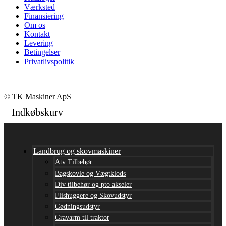
Værksted
Finansiering
Om os
Kontakt
Levering
Betingelser
Privatlivspolitik
© TK Maskiner ApS
Indkøbskurv
Landbrug og skovmaskiner
Atv Tilbehør
Bagskovle og Vægtklods
Div tilbehør og pto akseler
Flishuggere og Skovudstyr
Gødningsudstyr
Gravarm til traktor