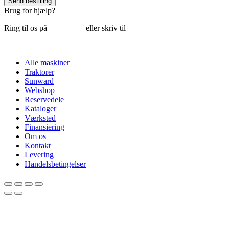
Send bestilling
Brug for hjælp?
Ring til os på
6018 6793
eller skriv til
thomas@tk-maskiner.dk
Alle maskiner
Traktorer
Sunward
Webshop
Reservedele
Kataloger
Værksted
Finansiering
Om os
Kontakt
Levering
Handelsbetingelser