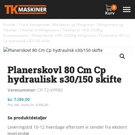
0
Forside
/
Truck, Entreprenør, Minilæsser og Minigraver
/
Minigravere og
Tilbehør
/
Tilbehør til Minigravere
/
Tilbehør til 1900-2500kg
Gravemaskiner
/
Planerskovle 1900-2500Kg Minigraver
/ Planerskovl 80 Cm
Cp hydraulisk s30/150 skifte
Planerskovl 80 Cm Cp
hydraulisk s30/150 skifte
Varenummer:
CP-T2-KPP80
kr.
7.196,00
Pris inkl. moms
kr.
8.995,00
Se produktdetaljer
Leveringstid 10-12 hverdage eftersom vi sender fra ekstern
leverandør