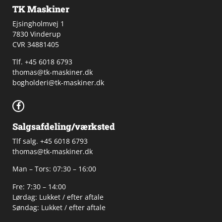
TK Maskiner
Ejsingholmvej 1
7830 Vinderup
CVR 34881405
​Tlf. +45 6018 6793
thomas@tk-maskiner.dk
bogholderi@tk-maskiner.dk
Salgsafdeling/værksted
Tlf salg. +45 6018 6793
thomas@tk-maskiner.dk
Man – Tors: 07:30 – 16:00
Fre: 7:30 – 14:00
Lørdag: Lukket / efter aftale
Søndag: Lukket / efter aftale