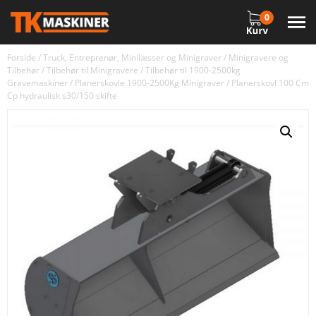
0
Forside
/
Truck, Entreprenør, Minilæsser og Minigraver
/
Minigravere og
Tilbehør
/
Tilbehør til Minigravere
/
Tilbehør til 1900-2500kg
Gravemaskiner
/
Planerskovle 1900-2500Kg Minigraver
/ Planerskovl 100 Cm
Cp hydraulisk s30/150 skifte