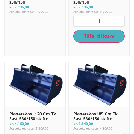
s30/150
s30/150
kr.
7.996,00
kr.
7.196,00
Pris inkl. moms
kr.
9.995,00
Pris inkl. moms
kr.
8.995,00
Tilføj til kurv
Planerskovl 120 Cm Tk
Planerskovl 85 Cm Tk
Fast S30/150 skifte
Fast S30/150 skifte
kr.
4.160,00
kr.
3.840,00
Pris inkl. moms
kr.
5.200,00
Pris inkl. moms
kr.
4.800,00