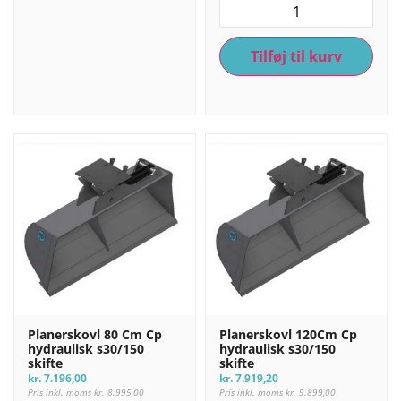
Tilføj til kurv
Planerskovl 80 Cm Cp
Planerskovl 120Cm Cp
hydraulisk s30/150
hydraulisk s30/150
skifte
skifte
kr.
7.196,00
kr.
7.919,20
Pris inkl. moms
kr.
8.995,00
Pris inkl. moms
kr.
9.899,00