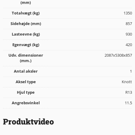
(mm)
Totalvægt (kg)
1350
Sidehøjde (mm)
857
Lasteevne (kg)
930
Egenvægt (kg)
420
Udv. dimensioner
2087x5308x857
(mm.)
Antal aksler
1
Aksel type
Knott
Hjul type
R13
Angrebsvinkel
11.5
Produktvideo