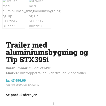
Trailer med
aluminiumsbygning og
Tip STX395i
Varenummer:
f56de5ef149c
Mærker
Bilstroppetrailer
,
Sidertrailer
,
Vippetrailer
kr.
47.996,00
Pris inkl. moms
kr.
59.995,00
Se produktdetaljer