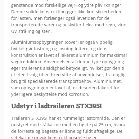
genstande mod forskellige vejr- og ydre påvirkninger.
Denne solide konstruktion øger ikke kun sikkerheden
for lasten, men forlænger også levetiden for de
transporterede varer og beskytter f.eks. mod regn, vind,
UV-stråling og sten.
Aluminiumsopbygningen (cover) er også vippelig,
hvilket gør lastning og losning lettere, og dens
konstruktion er lavet af lakeret aluminium for maksimal
vægtreduktion. Anvendelsen af denne type opbygning
øger trailerens alsidighed betydeligt, hvilket gør den til
et ideelt valg til en bred vifte af anvendelser, fra daglig
brug til specialiserede transportbehov. Aluminiumet,
som opbygningen er lavet af, er desuden lakeret for
yderligere beskyttelse mod korrosion.
Udstyr i ladtraileren STX395I
Traileren STX395I har et rummeligt lastområde. Den er
udstyret med stålkarme med en højde på 25 cm, hvoraf
de forreste og bageste er åbne og fuldt aftagelige. De
sidekarme udgør konstruktionsdele og er