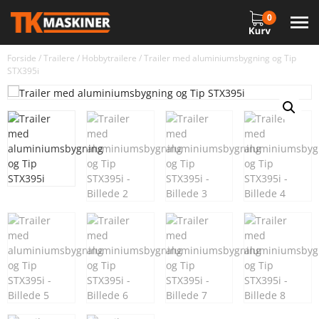
0
Forside
/
Trailere
/
Hobbytrailere
/ Trailer med aluminiumsbygning og Tip
STX395i