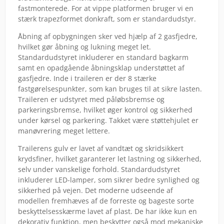
fastmonterede. For at vippe platformen bruger vi en
stærk trapezformet donkraft, som er standardudstyr.
Åbning af opbygningen sker ved hjælp af 2 gasfjedre,
hvilket gør åbning og lukning meget let.
Standardudstyret inkluderer en standard bagkarm
samt en opadgående åbningsklap understøttet af
gasfjedre. Inde i traileren er der 8 stærke
fastgørelsespunkter, som kan bruges til at sikre lasten.
Traileren er udstyret med påløbsbremse og
parkeringsbremse, hvilket øger kontrol og sikkerhed
under kørsel og parkering. Takket være støttehjulet er
manøvrering meget lettere.
Trailerens gulv er lavet af vandtæt og skridsikkert
krydsfiner, hvilket garanterer let lastning og sikkerhed,
selv under vanskelige forhold. Standardudstyret
inkluderer LED-lamper, som sikrer bedre synlighed og
sikkerhed på vejen. Det moderne udseende af
modellen fremhæves af de forreste og bageste sorte
beskyttelsesskærme lavet af plast. De har ikke kun en
dekorativ funktion, men beskytter også mod mekaniske